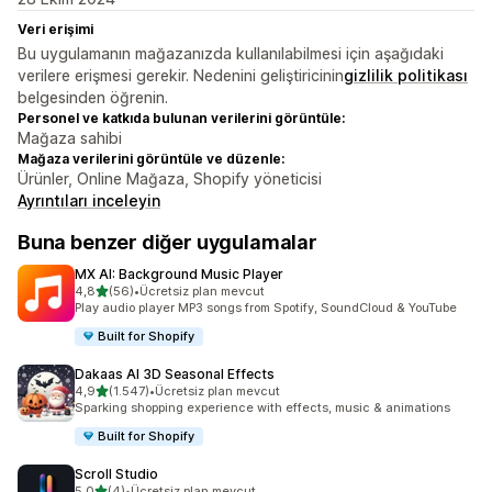
Veri erişimi
Bu uygulamanın mağazanızda kullanılabilmesi için aşağıdaki
verilere erişmesi gerekir. Nedenini geliştiricinin
gizlilik politikası
belgesinden öğrenin.
Personel ve katkıda bulunan verilerini görüntüle:
Mağaza sahibi
Mağaza verilerini görüntüle ve düzenle:
Ürünler, Online Mağaza, Shopify yöneticisi
Ayrıntıları inceleyin
Buna benzer diğer uygulamalar
MX AI: Background Music Player
5 yıldız üzerinden
4,8
(56)
•
Ücretsiz plan mevcut
toplam 56 değerlendirme
Play audio player MP3 songs from Spotify, SoundCloud & YouTube
Built for Shopify
Dakaas AI 3D Seasonal Effects
5 yıldız üzerinden
4,9
(1.547)
•
Ücretsiz plan mevcut
toplam 1547 değerlendirme
Sparking shopping experience with effects, music & animations
Built for Shopify
Scroll Studio
5 yıldız üzerinden
5,0
(4)
•
Ücretsiz plan mevcut