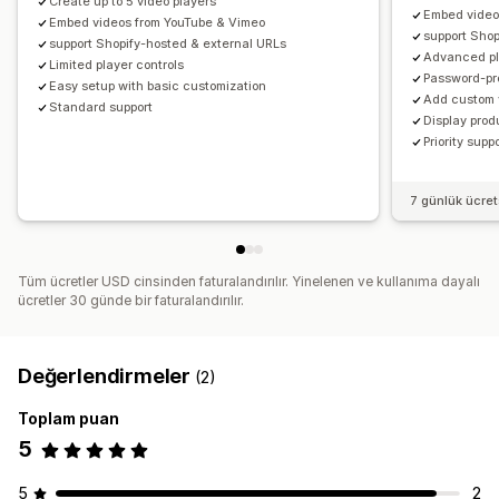
Create up to 5 video players
Embed video
Embed videos from YouTube & Vimeo
support Shop
support Shopify-hosted & external URLs
Advanced pl
Limited player controls
Password-pr
Easy setup with basic customization
Add custom 
Standard support
Display prod
Priority supp
7 günlük ücre
Tüm ücretler USD cinsinden faturalandırılır. Yinelenen ve kullanıma dayalı
ücretler 30 günde bir faturalandırılır.
Değerlendirmeler
(2)
Toplam puan
5
5
2