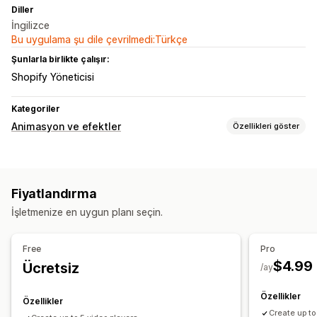
Diller
İngilizce
Bu uygulama şu dile çevrilmedi:Türkçe
Şunlarla birlikte çalışır:
Shopify Yöneticisi
Kategoriler
Animasyon ve efektler
Özellikleri göster
Özelleştirme
Müzik
Özel oynatıcı
Mobil duyarlı
Fiyatlandırma
İşletmenize en uygun planı seçin.
Free
Pro
$4.99
Ücretsiz
/ay
Özellikler
Özellikler
Create up to