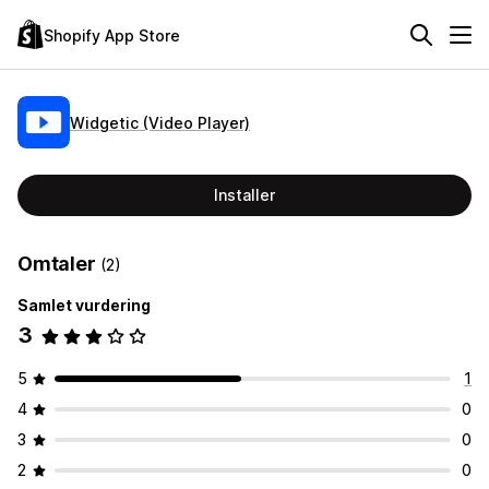
Shopify App Store
Widgetic (Video Player)
Installer
Omtaler
(2)
Samlet vurdering
3
5
1
4
0
3
0
2
0