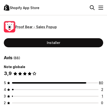
Shopify App Store
Proof Bear ‑ Sales Popup
Installer
Avis
(88)
Note globale
3,9
5
80
4
2
3
1
2
0