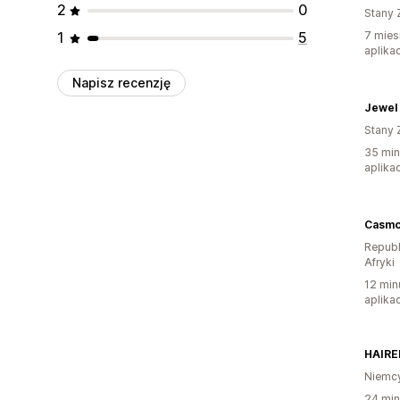
2
0
Stany 
1
5
7 mies
aplikac
Napisz recenzję
Jewel
Stany 
35 min
aplikac
Casmo
Republ
Afryki
12 min
aplikac
HAIRE
Niemc
24 min