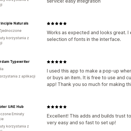
service! easy integration
ji
inciple Naturals
Zjednoczone
Works as expected and looks great. I 
uty korzystania z
selection of fonts in the interface.
ji
rdam Typewriter
ia
I used this app to make a pop-up when
orzystania z aplikacji
or buys an item. It is free to use and c
app! Thank you so much for making thi
oter UAE Hub
czone Emiraty
Excellent! This adds and builds trust t
ie
very easy and so fast to set up!
uty korzystania z