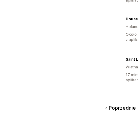
aplikac
Holand
Około 
z aplik
Saint 
Wietn
17 min
aplikac
Poprzednie