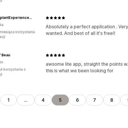
ji
HouseplantExperience.com
ia
Absolutely a perfect application . Very
miesiąca korzystania
wanted. And best of all it's free!!
acji
L' Beau
am
awsome lite app, straight the points w.
ut korzystania z
this is what we been looking for
ji
1
…
4
5
6
7
8