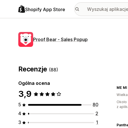
Shopify App Store
Proof Bear ‑ Sales Popup
Recenzje
(88)
Ogólna ocena
ME MI
3,9
Wielka
Około 
5
80
z aplik
4
2
3
1
Panth