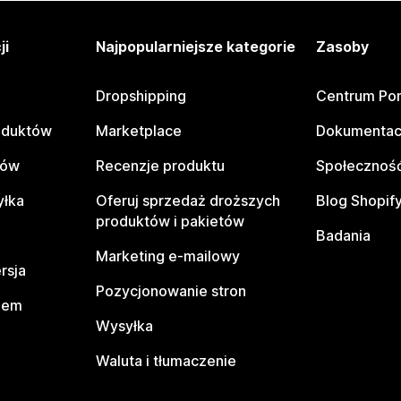
ji
Najpopularniejsze kategorie
Zasoby
Dropshipping
Centrum Po
oduktów
Marketplace
Dokumentac
tów
Recenzje produktu
Społeczność
yłka
Oferuj sprzedaż droższych
Blog Shopif
produktów i pakietów
Badania
Marketing e-mailowy
rsja
Pozycjonowanie stron
pem
Wysyłka
Waluta i tłumaczenie