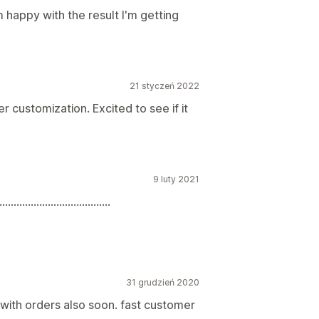
'm happy with the result I'm getting
21 styczeń 2022
 customization. Excited to see if it
9 luty 2021
....................................
31 grudzień 2020
rk with orders also soon. fast customer