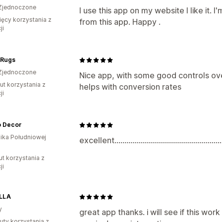
Zjednoczone
I use this app on my website I like it. I
ięcy korzystania z
from this app. Happy .
ji
 Rugs
Zjednoczone
Nice app, with some good controls over
ut korzystania z
helps with conversion rates
ji
 Decor
ika Południowej
excellent.........................................................
ut korzystania z
ji
LLA
y
great app thanks. i will see if this wo
uty korzystania z