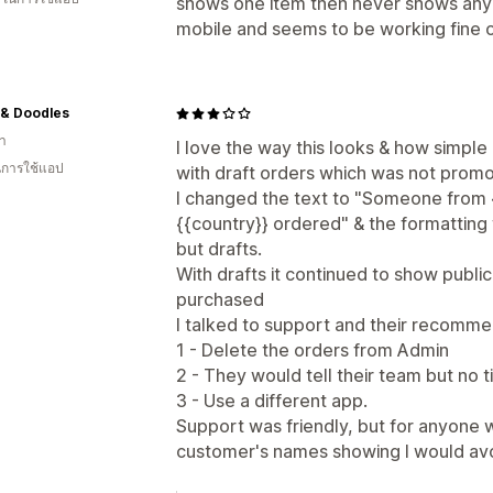
shows one item then never shows anymo
mobile and seems to be working fine 
 & Doodles
า
I love the way this looks & how simple i
ในการใช้แอป
with draft orders which was not prom
I changed the text to "Someone from 
{{country}} ordered" & the formatting 
but drafts.
With drafts it continued to show publi
purchased
I talked to support and their recomme
1 - Delete the orders from Admin
2 - They would tell their team but no
3 - Use a different app.
Support was friendly, but for anyone 
customer's names showing I would avo