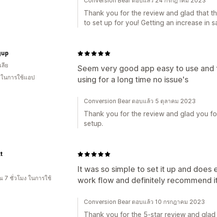
Conversion Bear ตอบแล้ว 24 กรกฎาคม 2023
Thank you for the review and glad that t
to set up for you! Getting an increase in sa
gup
ลีย
Seem very good app easy to use and fr
น ในการใช้แอป
using for a long time no issue's
Conversion Bear ตอบแล้ว 5 ตุลาคม 2023
Thank you for the review and glad you fo
setup.
t
It was so simple to set it up and does
 7 ชั่วโมง ในการใช้
work flow and definitely recommend it
Conversion Bear ตอบแล้ว 10 กรกฎาคม 2023
Thank you for the 5-star review and glad