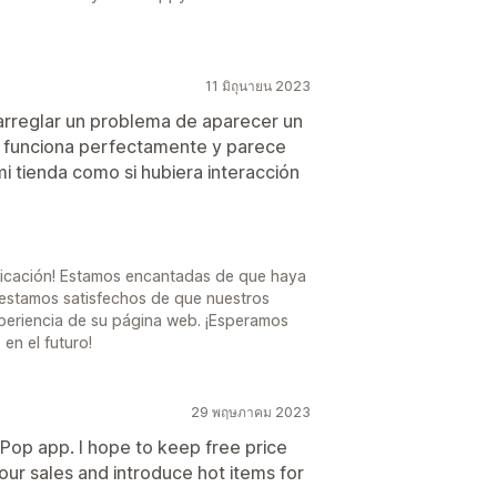
11 มิถุนายน 2023
rreglar un problema de aparecer un
a funciona perfectamente y parece
 tienda como si hubiera interacción
ificación! Estamos encantadas de que haya
 estamos satisfechos de que nuestros
periencia de su página web. ¡Esperamos
en el futuro!
29 พฤษภาคม 2023
sPop app. I hope to keep free price
 your sales and introduce hot items for