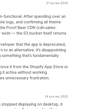
21 ตุลาคม 2025
-functional. After spending over an
le logs, and confirming all theme
t the Proof Bear CDN (cdn.sales-
exist — the S3 bucket itself returns
veloper that the app is deprecated,
 to an alternative. It’s disappointing
g something that’s fundamentally
emove it from the Shopify App Store or
g it active without working
es unnecessary frustration.
14 มกราคม 2025
 stopped displaying on desktop, it