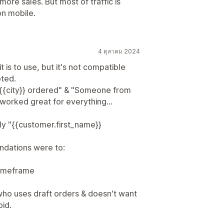
re sales. But most of traffic is
on mobile.
4 ตุลาคม 2024
t is to use, but it's not compatible
oted.
{{city}} ordered" & "Someone from
worked great for everything...
cly "{{customer.first_name}}
ndations were to:
 timeframe
who uses draft orders & doesn't want
id.