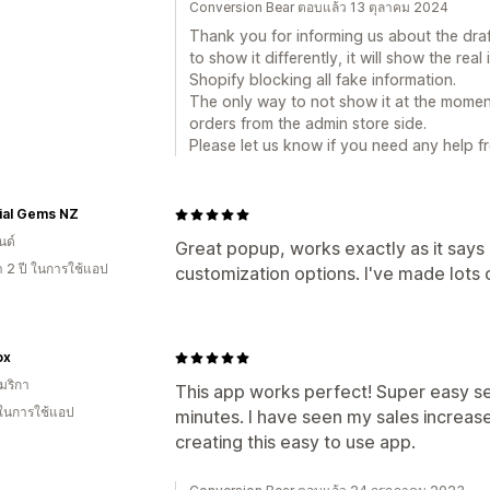
Conversion Bear ตอบแล้ว 13 ตุลาคม 2024
Thank you for informing us about the draf
to show it differently, it will show the rea
Shopify blocking all fake information.
The only way to not show it at the momen
orders from the admin store side.
Please let us know if you need any help f
ial Gems NZ
นด์
Great popup, works exactly as it says 
า 2 ปี ในการใช้แอป
customization options. I've made lots o
ox
มริกา
This app works perfect! Super easy se
 ในการใช้แอป
minutes. I have seen my sales increase
creating this easy to use app.