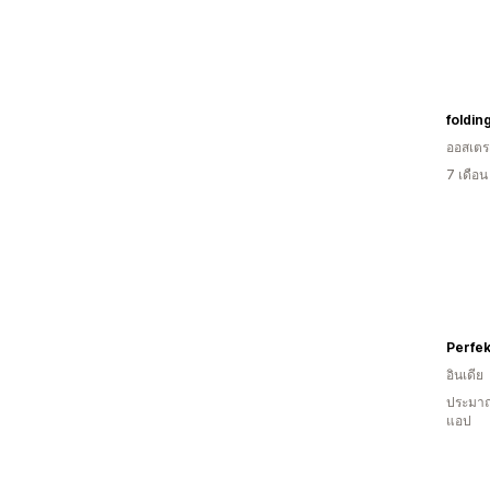
foldin
ออสเตรเ
7 เดือ
Perfek
อินเดีย
ประมาณ
แอป