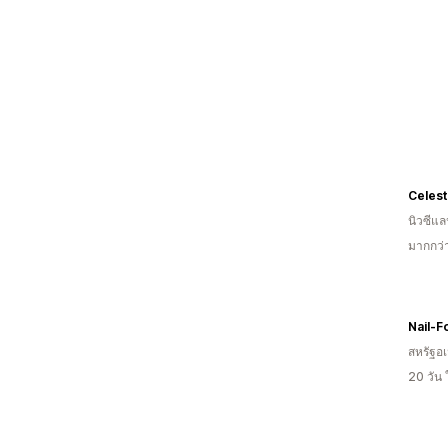
Celest
นิวซีแล
มากกว่
Nail-F
สหรัฐอเ
20 วัน