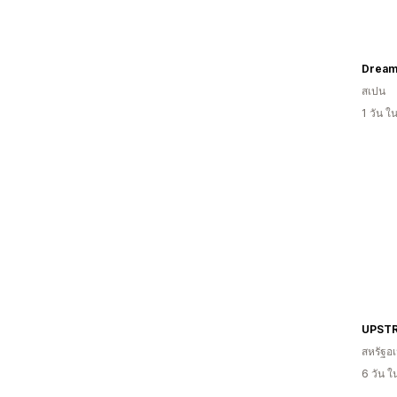
Dream
สเปน
1 วัน 
UPST
สหรัฐอเ
6 วัน 