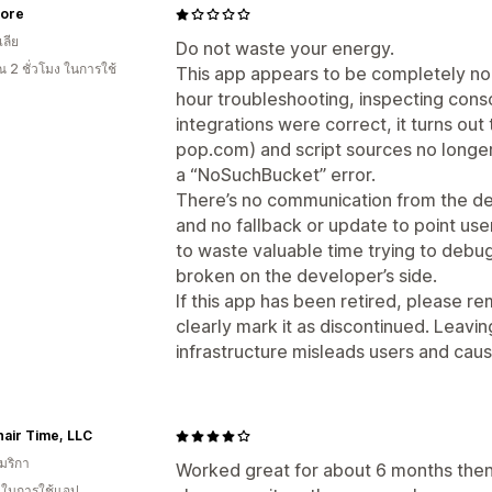
tore
ลีย
Do not waste your energy.
 2 ชั่วโมง ในการใช้
This app appears to be completely non
hour troubleshooting, inspecting conso
integrations were correct, it turns ou
pop.com) and script sources no longer 
a “NoSuchBucket” error.
There’s no communication from the de
and no fallback or update to point users
to waste valuable time trying to debu
broken on the developer’s side.
If this app has been retired, please r
clearly mark it as discontinued. Leavin
infrastructure misleads users and caus
air Time, LLC
มริกา
Worked great for about 6 months then
น ในการใช้แอป