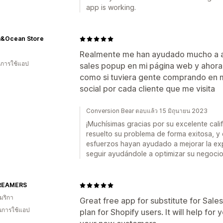
app is working.
&Ocean Store
Realmente me han ayudado mucho a a
ในการใช้แอป
sales popup en mi página web y ahor
como si tuviera gente comprando en mi
social por cada cliente que me visita
Conversion Bear ตอบแล้ว 15 มิถุนายน 2023
¡Muchísimas gracias por su excelente cal
resuelto su problema de forma exitosa, y
esfuerzos hayan ayudado a mejorar la ex
seguir ayudándole a optimizar su negocio 
REAMERS
มริกา
Great free app for substitute for Sale
ในการใช้แอป
plan for Shopify users. It will help for