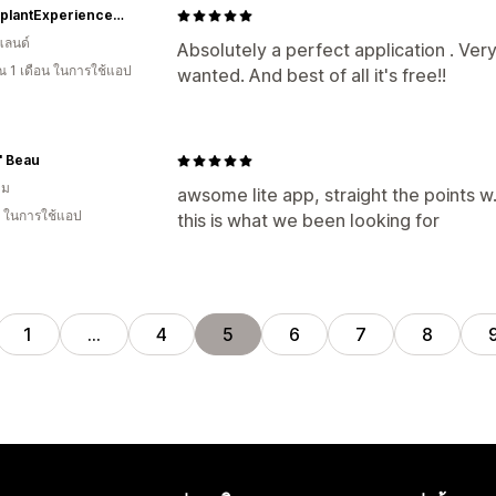
HouseplantExperience.com
แลนด์
Absolutely a perfect application . Very
 1 เดือน ในการใช้แอป
wanted. And best of all it's free!!
L' Beau
าม
awsome lite app, straight the points w.
ี ในการใช้แอป
this is what we been looking for
1
…
4
5
6
7
8