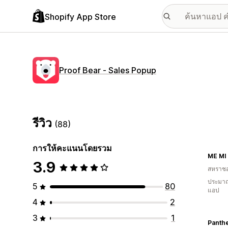
Shopify App Store
Proof Bear ‑ Sales Popup
รีวิว
(88)
การให้คะแนนโดยรวม
ME MI
3.9
สหราช
ประมาณ
5
80
แอป
4
2
3
1
Panth