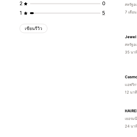
2
0
สหรัฐอเ
1
5
7 เดือ
เขียนรีวิว
Jewel
สหรัฐอเ
35 นาท
Casmo
แอฟริก
12 นาท
HAIRE
เยอรมนี
24 นาท