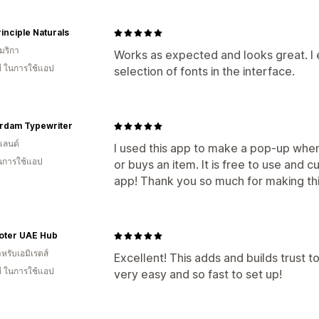
inciple Naturals
มริกา
Works as expected and looks great. I 
ี ในการใช้แอป
selection of fonts in the interface.
rdam Typewriter
แลนด์
I used this app to make a pop-up when
ในการใช้แอป
or buys an item. It is free to use and c
app! Thank you so much for making thi
oter UAE Hub
หรับเอมิเรตส์
Excellent! This adds and builds trust t
ี ในการใช้แอป
very easy and so fast to set up!