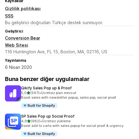
Kaynaklar
Gizlilik politikası
SSS
Bu geliştirici doğrudan Türkçe destek sunmuyor.
Geliştirici
Conversion Bear
Web Sitesi
116 Huntington Ave, FL 15, Boston, MA, 02116, US
Yayınlanma
6 Nisan 2020
Buna benzer diğer uygulamalar
Qikify Sales Pop up & Proof
5 yıldız üzerinden
5,0
(567)
•
Ücretsiz plan mevcut
toplam 567 değerlendirme
Boost sales with newsletter popup, sales pop, social proof.
Built for Shopify
SP Sales Pop up Social Proof
5 yıldız üzerinden
4,9
(982)
•
Ücretsiz yükleme
toplam 982 değerlendirme
Boost add to carts with sales popup for social proof & urgency
Built for Shopify