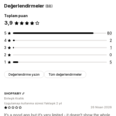
Tetikleyiciler ve kurallar
Değerlendirmeler
(88)
Görüntüleme seçenekleri
Toplam puan
Satış sayımı
Özel düzenler
3,9
Analizler
Etkileşim takibi
5
80
4
2
3
1
2
0
1
5
Değerlendirme yazın
Tüm değerlendirmeler
SHOPFAIRY
Birleşik Krallık
Uygulamayı kullanma süresi:Yaklaşık 2 yıl
26 Nisan 2026
It's a good app but it's very limited - it doesn't show the whole