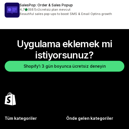
SalesPop: Order & Sales Popup
5 yıldız üzerinden
4,7
(881)
•
Ücretsiz plan mevcut
toplam 881 değerlendirme
Beautiful sales pop-ups to boost SMS & Email Optins growth
Uygulama eklemek mi
istiyorsunuz?
Shopify'ı 3 gün boyunca ücretsiz deneyin
Tüm kategoriler
Önde gelen kategoriler