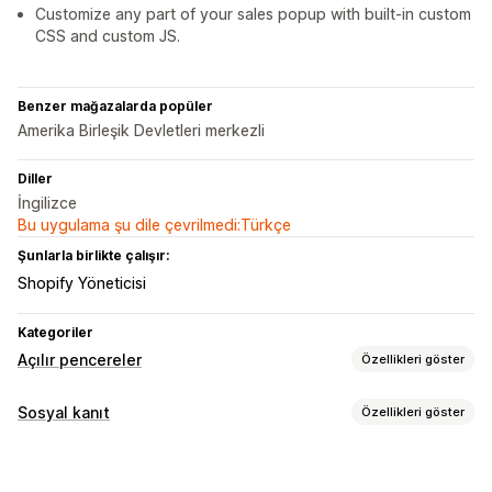
Customize any part of your sales popup with built-in custom
CSS and custom JS.
Benzer mağazalarda popüler
Amerika Birleşik Devletleri merkezli
Diller
İngilizce
Bu uygulama şu dile çevrilmedi:Türkçe
Şunlarla birlikte çalışır:
Shopify Yöneticisi
Kategoriler
Açılır pencereler
Özellikleri göster
Açılır pencere türleri
Sosyal kanıt
Özellikleri göster
İndirimler
Banner’lar
İçerik türleri
Açılır pencereleri yönetme
Değerlendirmeler