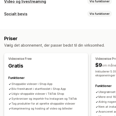
Video og livestreaming
Vis funktioner
Videoadministration
Socialt bevis
Vis funktioner
Videoer med købsmulighed
Livesalg
Livestreams
Indholdstyper
Liveevents
Afspil automatisk
Læg i indkøbskurv
Brugergenereret indhold
Fotos
Videoer
Reels
Hashtags
Interaktiv video
Betaling
Brugergenereret indhold
Priser
Anmeldelser
Deling på sociale medier
Flere kanaler
Analyser
Vælg det abonnement, der passer bedst til din virksomhed.
Notifikationer
Visningsindstillinger
Unikke besøgende
Livetrafik
Produktvisninger
Tilpasning
Videowise Free
Videowise Pr
Nylige besøgende
Antal anmeldelser
Antal salg
Videoredigering
Optageværktøjer
Videoimport
$9
Gratis
om måne
Nylige køb
Likede produkter
Tilpassede notifikationer
Videobaggrund
Lydafspiller
Tilpasset webadresse
Inkluderer 5.0
Flere sprog
Feeds med købsmulighed
Tilpassede layouts
eksponeringer
Videowidget
Integrerede videoer
Pop op-vinduer
Funktioner
Links til sociale medier
Karruseller
Dynamisk på mobil
Shoppable videoer i Shop App
Funktioner
Bliv fremhævet i startfeedet i Shop App
Analyser
Ubegrænset 
Udgiv shoppable videoer i TikTok Shop
Mere end 16
Engagementssporing
Synkroniser og importér fra Instagram og TikTok
Konverteringssporing
Aldrig noge
Tag produkter for at oprette shoppable videoer
Nem at insta
Komprimering og hosting af video og billeder
Avanceret a