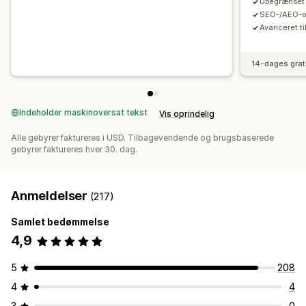
Ubegrænset a
SEO-/AEO-op
Avanceret ti
14-dages grat
Indeholder maskinoversat tekst
Vis oprindelig
Alle gebyrer faktureres i USD. Tilbagevendende og brugsbaserede
gebyrer faktureres hver 30. dag.
Anmeldelser
(217)
Samlet bedømmelse
4,9
5
208
4
4
3
0