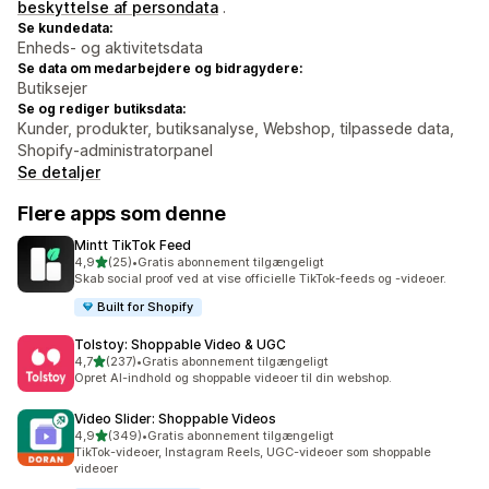
beskyttelse af persondata
.
Se kundedata:
Enheds- og aktivitetsdata
Se data om medarbejdere og bidragydere:
Butiksejer
Se og rediger butiksdata:
Kunder, produkter, butiksanalyse, Webshop, tilpassede data,
Shopify-administratorpanel
Se detaljer
Flere apps som denne
Mintt TikTok Feed
ud af 5 stjerner
4,9
(25)
•
Gratis abonnement tilgængeligt
25 anmeldelser i alt
Skab social proof ved at vise officielle TikTok-feeds og -videoer.
Built for Shopify
Tolstoy: Shoppable Video & UGC
ud af 5 stjerner
4,7
(237)
•
Gratis abonnement tilgængeligt
237 anmeldelser i alt
Opret AI-indhold og shoppable videoer til din webshop.
Video Slider: Shoppable Videos
ud af 5 stjerner
4,9
(349)
•
Gratis abonnement tilgængeligt
349 anmeldelser i alt
TikTok-videoer, Instagram Reels, UGC-videoer som shoppable
videoer