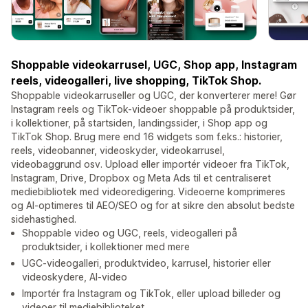
Shoppable videokarrusel, UGC, Shop app, Instagram
reels, videogalleri, live shopping, TikTok Shop.
Shoppable videokarruseller og UGC, der konverterer mere! Gør
Instagram reels og TikTok-videoer shoppable på produktsider,
i kollektioner, på startsiden, landingssider, i Shop app og
TikTok Shop. Brug mere end 16 widgets som f.eks.: historier,
reels, videobanner, videoskyder, videokarrusel,
videobaggrund osv. Upload eller importér videoer fra TikTok,
Instagram, Drive, Dropbox og Meta Ads til et centraliseret
mediebibliotek med videoredigering. Videoerne komprimeres
og AI-optimeres til AEO/SEO og for at sikre den absolut bedste
sidehastighed.
Shoppable video og UGC, reels, videogalleri på
produktsider, i kollektioner med mere
UGC-videogalleri, produktvideo, karrusel, historier eller
videoskydere, AI-video
Importér fra Instagram og TikTok, eller upload billeder og
videoer til mediebiblioteket