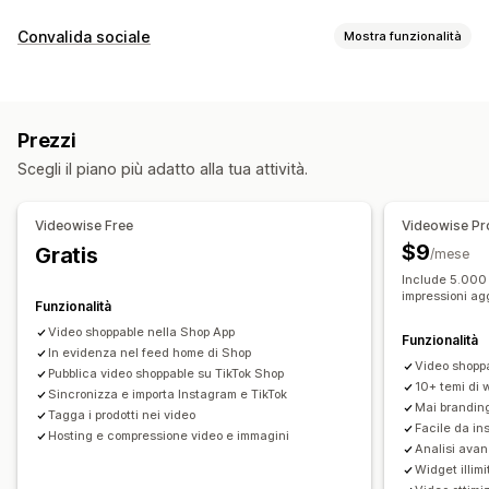
Gestione dei video
Convalida sociale
Mostra funzionalità
Video con opzioni di acquisto
Vendita in diretta
Tipi di contenuti
Dirette streaming
Eventi live
Riproduzione automatica
UGC
Foto
Video
Reel
Hashtag
Recensioni
Aggiungi al carrello
Video interattivo
Check-out
UGC
Prezzi
Condivisione sui social
Multicanale
Analisi
Notifiche
Opzioni di visualizzazione
Scegli il piano più adatto alla tua attività.
Singoli visitatori
Traffico in tempo reale
Personalizzazione
Visualizzazioni dei prodotti
Visitatori recenti
Modifica dei video
Strumenti di registrazione
Videowise Free
Videowise Pr
Numero di recensioni
Numero di vendite
Acquisti recenti
Importazione dei video
Sfondo video
$9
Gratis
/mese
Prodotti con Mi piace
Notifiche personalizzate
Riproduzione dei video
URL personalizzato
Include 5.000 
Multilingua
Feed con opzioni di acquisto
impressioni ag
Widget per i video
Video incorporati
Pop-up
Caroselli
Funzionalità
Layout personalizzati
Link ai social media
Adattivo per dispositivi mobili
Video shoppable nella Shop App
Funzionalità
In evidenza nel feed home di Shop
Analisi
Video shoppab
Pubblica video shoppable su TikTok Shop
10+ temi di 
Monitoraggio del coinvolgimento
Sincronizza e importa Instagram e TikTok
Mai brandin
Tagga i prodotti nei video
Monitoraggio delle conversioni
Facile da in
Hosting e compressione video e immagini
Analisi avan
Widget illimi