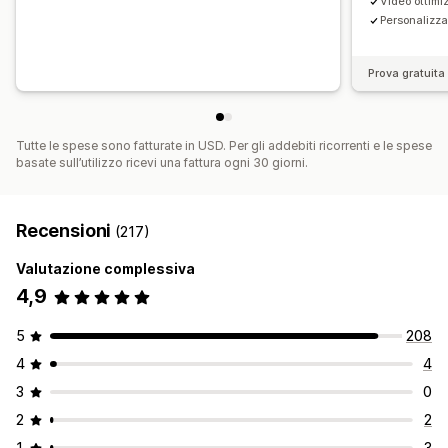
Video ottim
Personalizz
Prova gratuita 
Tutte le spese sono fatturate in USD. Per gli addebiti ricorrenti e le spese
basate sull’utilizzo ricevi una fattura ogni 30 giorni.
Recensioni
(217)
Valutazione complessiva
4,9
5
208
4
4
3
0
2
2
1
3