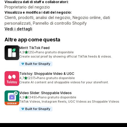
Visualizza dati di staff e collaboratori:
Proprietario del negozio
Visualizza e modifica i dati del negozio:
Clienti, prodotti, analisi del negozio, Negozio online, dati
personalizzati, Pannello di controllo Shopify
Vedi i dettagli
Altre app come questa
Mintt TikTok Feed
stelle su 5
4,9
(25)
•
Piano gratuito disponibile
25 recensioni totali
Create social proof by showing official TikTok feeds & videos.
Built for Shopify
Tolstoy: Shoppable Video & UGC
stelle su 5
4,7
(237)
•
Piano gratuito disponibile
237 recensioni totali
Create AI content and shoppable videos for your storefront.
Video Slider: Shoppable Videos
stelle su 5
4,9
(349)
•
Piano gratuito disponibile
349 recensioni totali
TikTok Videos, Instagram Reels, UGC Videos as Shoppable Videos
Built for Shopify