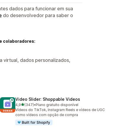
ntes dados para funcionar em sua
e
do desenvolvedor para saber o
e colaboradores:
ja virtual, dados personalizados,
Video Slider: Shoppable Videos
de 5 estrelas
4,9
(347)
•
Plano gratuito disponível
347 avaliações ao todo
Vídeos do TikTok, Instagram Reels e vídeos de UGC
como vídeos com opção de compra
Built for Shopify