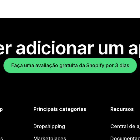
r adicionar um 
Faça uma avaliação gratuita da Shopify por 3 dias
p
Principais categorias
Recursos
Dropshipping
Central de a
os
Marketplaces
Documentaç