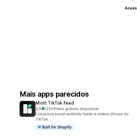
Acess
Mais apps parecidos
Mintt TikTok Feed
de 5 estrelas
4,9
(25)
•
Plano gratuito disponível
25 avaliações ao todo
Crie prova social exibindo feeds e vídeos oficiais do
TikTok.
Built for Shopify