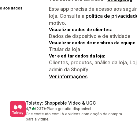
o aos dados
Este app precisa de acesso aos segui
loja. Consulte a
política de privacidad
motivo.
Visualizar dados de clientes:
Dados de dispositivo e de atividade
Visualizar dados de membros da equipe 
Titular da loja
Ver e editar dados da loja:
Clientes, produtos, análise da loja, Lo
admin da Shopify
Ver informações
Tolstoy: Shoppable Video & UGC
de 5 estrelas
4,7
(237)
•
Plano gratuito disponível
237 avaliações ao todo
Crie conteúdo com IA e vídeos com opção de compra
para a vitrine.