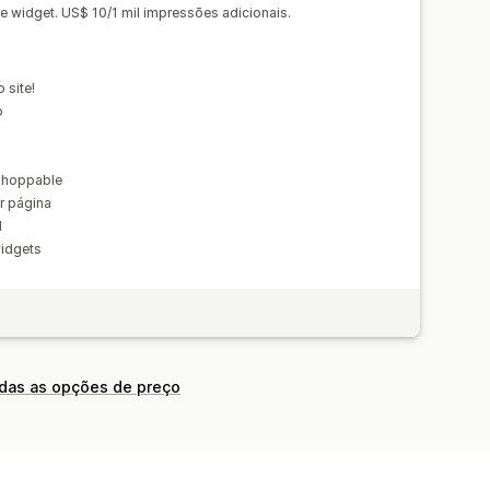
e widget. US$ 10/1 mil impressões adicionais.
companhamento de conversões
 site!
o
shoppable
r página
M
idgets
odas as opções de preço