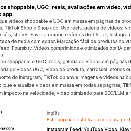
os shoppable, UGC, reels, avaliações em vídeo, ví
 app.
que vídeos shoppable e UGC em massa em páginas de produto
, TikTok Shop e Shop app. Use reels, galeria de vídeos, ví
sséis, stories. Envie ou importe vídeos do TikTok, Instagr
oteca de mídia com editor. Marcação fácil de produtos no víd
feed, Foursixty. Vídeos comprimidos e otimizados por IA p
a.
eo shoppable e UGC, reels, galeria de vídeos em páginas 
eria de vídeos UGC, vídeo de produto, carrossel, stories ou 
orte do Instagram, TikTok ou envie imagens e vídeos na bi
lique e atualize vídeos em massa em todas as páginas, Ti
m impacto na velocidade, vídeo otimizado para SEO/LLM e 
as
inglês
Este app não está traduzido para port
ona com
Instagram Feed, YouTube Video
Klav