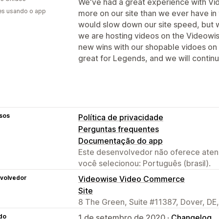
We've had a great experience with Vide
es usando o app
more on our site than we ever have in 
would slow down our site speed, but 
we are hosting videos on the Videowi
new wins with our shopable vidoes on 
great for Legends, and we will continue
sos
Política de privacidade
Perguntas frequentes
Documentação do app
Este desenvolvedor não oferece atend
você selecionou: Português (brasil).
volvedor
Videowise Video Commerce
Site
8 The Green, Suite #11387, Dover, DE
do
1 de setembro de 2020 ·
Changelog