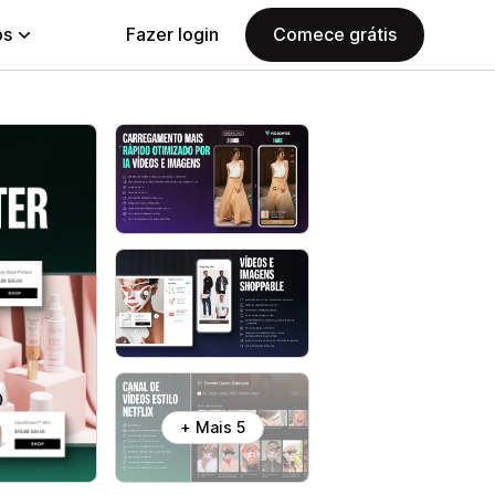
ps
Fazer login
Comece grátis
+ Mais 5