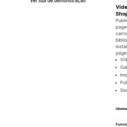
Ver loja de demonstração
Víde
Shop
Publi
pages
carro
bibli
Insta
págin
Víd
Gal
Imp
Pub
Se
Idiom
Funci