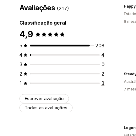
Avaliações
Happy
(217)
Estado
8 mes
Classificação geral
4,9
5
208
4
4
3
0
2
2
Steady
Austrál
1
3
7 mes
Escrever avaliação
Todas as avaliações
Legen
Estado