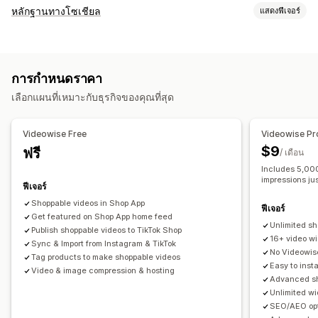
การจัดการวิดีโอ
หลักฐานทางโซเชียล
แสดงฟีเจอร์
วิดีโอที่สามารถซื้อสินค้าได้
การขายผ่านไลฟ์
สตรีมสด
กิจกรรมสด
ประเภทเนื้อหา
เล่นอัตโนมัติ
เพิ่มลงในตะกร้าสินค้า
วิดีโอแบบโต้ตอบ
UGC
รูปภาพ
วิดีโอ
Reels
แฮชแท็ก
รีวิว
การชำระเงิน
UGC
การแชร์ทางโซเชียล
หลายช่องทาง
การกำหนดราคา
การวิเคราะห์
การแจ้งเตือน
ตัวเลือกการแสดงผล
เลือกแผนที่เหมาะกับธุรกิจของคุณที่สุด
ผู้เยี่ยมชมที่ไม่ซ้ำกัน
ยอดเข้าชมร้านค้าแบบไลฟ์
ยอดเข้าชมสินค้า
การปรับแต่ง
ผู้เยี่ยมชมล่าสุด
จำนวนรีวิว
ยอดขาย
การซื้อล่าสุด
สินค้าที่ถูกใจ
การแก้ไขวิดีโอ
เครื่องมือบันทึก
การนำเข้าวิดีโอ
พื้นหลังวิดีโอ
Videowise Free
Videowise Pr
การแจ้งเตือนพนักงาน
หลายภาษา
ฟีดที่สามารถซื้อสินค้าได้
โปรแกรมเล่นวิดีโอ
URL ที่กำหนดเอง
วิดเจ็ตวิดีโอ
วิดีโอแบบฝัง
$9
ฟรี
/ เดือน
เลย์เอาต์ที่กำหนดเอง
ลิงก์โซเชียล
ป๊อปอัพ
ภาพสไลด์
การเปลี่ยนรูปแบบตามการแสดงผลบนมือถือ
Includes 5,000
impressions ju
ฟีเจอร์
การวิเคราะห์
Shoppable videos in Shop App
การติดตามการมีส่วนร่วม
การติดตามคอนเวอร์ชัน
ฟีเจอร์
Get featured on Shop App home feed
Unlimited sh
Publish shoppable videos to TikTok Shop
16+ video w
Sync & Import from Instagram & TikTok
No Videowis
Tag products to make shoppable videos
Easy to inst
Video & image compression & hosting
Advanced sh
Unlimited w
SEO/AEO opt