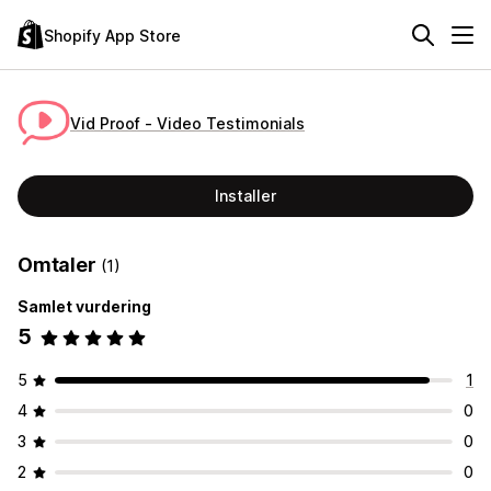
Shopify App Store
Vid Proof ‑ Video Testimonials
Installer
Omtaler
(1)
Samlet vurdering
5
5
1
4
0
3
0
2
0