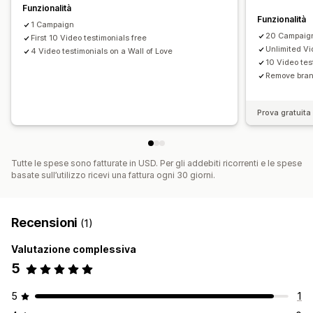
Funzionalità
Funzionalità
1 Campaign
20 Campaig
First 10 Video testimonials free
Unlimited Vi
4 Video testimonials on a Wall of Love
10 Video tes
Remove bran
Prova gratuita 
Tutte le spese sono fatturate in USD. Per gli addebiti ricorrenti e le spese
basate sull’utilizzo ricevi una fattura ogni 30 giorni.
Recensioni
(1)
Valutazione complessiva
5
5
1