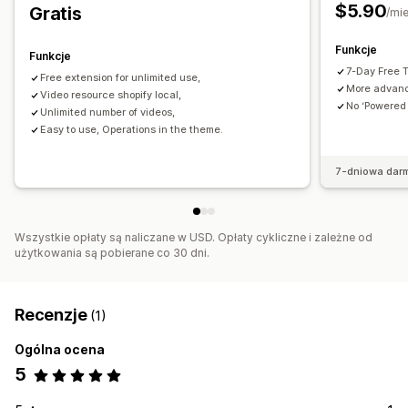
Wyskakujące okienka
Karuzele
$5.90
Gratis
/mi
Funkcje
Funkcje
7-Day Free Tr
Free extension for unlimited use,
More advanc
Video resource shopify local,
No ‘Powered b
Unlimited number of videos,
Easy to use, Operations in the theme.
7-dniowa dar
Wszystkie opłaty są naliczane w USD. Opłaty cykliczne i zależne od
użytkowania są pobierane co 30 dni.
Recenzje
(1)
Ogólna ocena
5