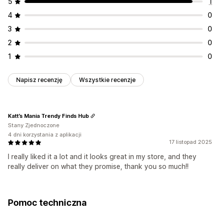
5
1
4
0
3
0
2
0
1
0
Napisz recenzję
Wszystkie recenzje
Katt’s Mania Trendy Finds Hub
Stany Zjednoczone
4 dni korzystania z aplikacji
17 listopad 2025
I really liked it a lot and it looks great in my store, and they
really deliver on what they promise, thank you so much!!
Pomoc techniczna