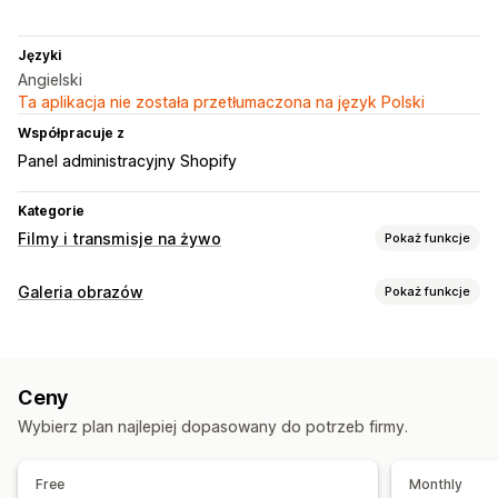
Języki
Angielski
Ta aplikacja nie została przetłumaczona na język Polski
Współpracuje z
Panel administracyjny Shopify
Kategorie
Filmy i transmisje na żywo
Pokaż funkcje
Zarządzanie filmami
Galeria obrazów
Pokaż funkcje
Filmy z produktami dostępnymi do zakupu
Typy galerii
Sprzedaż na żywo
Livestreams
Wydarzenia na żywo
Galeria
Kolaż
Lookbook
Lightbox
Siatka
Slider
Film
Automatyczne odtwarzanie
Filmy interaktywne
Ceny
Dostosowanie
Dostosowanie
Wybierz plan najlepiej dopasowany do potrzeb firmy.
Tagi produktów dostępnych do zakupu
Szablony filmów
Import filmów
Film w tle
Udostępnianie w mediach społecznościowych
Odtwarzacz wideo
Widżet filmów
Osadzone filmy
Free
Monthly