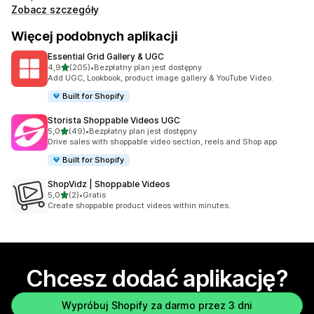
Zobacz szczegóły
Więcej podobnych aplikacji
Essential Grid Gallery & UGC
na 5 gwiazdek
4,9
(205)
•
Bezpłatny plan jest dostępny
Łączna liczba recenzji: 205
Add UGC, Lookbook, product image gallery & YouTube Video.
Built for Shopify
Storista Shoppable Videos UGC
na 5 gwiazdek
5,0
(49)
•
Bezpłatny plan jest dostępny
Łączna liczba recenzji: 49
Drive sales with shoppable video section, reels and Shop app
Built for Shopify
ShopVidz | Shoppable Videos
na 5 gwiazdek
5,0
(2)
•
Gratis
Łączna liczba recenzji: 2
Create shoppable product videos within minutes.
Chcesz dodać aplikację?
Wypróbuj Shopify za darmo przez 3 dni