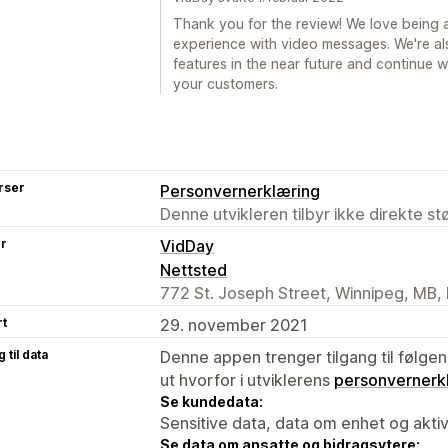
Thank you for the review! We love being a
experience with video messages. We're als
features in the near future and continue w
your customers.
rser
Personvernerklæring
Denne utvikleren tilbyr ikke direkte s
er
VidDay
Nettsted
772 St. Joseph Street, Winnipeg, MB,
rt
29. november 2021
 til data
Denne appen trenger tilgang til følgen
ut hvorfor i utviklerens
personvernerk
Se kundedata:
Sensitive data, data om enhet og aktiv
Se data om ansatte og bidragsytere: