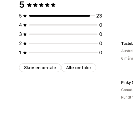
5
5
23
4
0
3
0
2
0
Taste
Austral
1
0
6 måne
Skriv en omtale
Alle omtaler
Pinky 
Canad
Rundt 