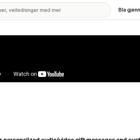
Bla gjen
ri med fremhevede bilder
r personalized audio/video gift messages and cus