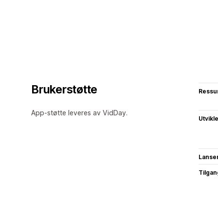
Brukerstøtte
Ressu
App-støtte leveres av VidDay.
Utvikl
Lanse
Tilgang