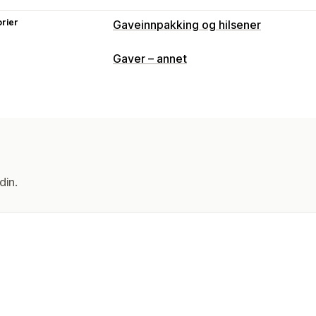
rier
Gaveinnpakking og hilsener
Gavealternativer
Gaver – annet
Gaveinnpakking
Gaveesker
Gavemel
Gratulasjonskort
Merknader
Tilpasning
Filopplasting
E-postvarsler
Flere sp
din.