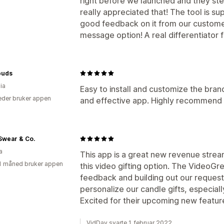
right before we launched and they s
really appreciated that! The tool is su
good feedback on it from our customer
message option! A real differentiator f
buds
ia
Easy to install and customize the brand
der bruker appen
and effective app. Highly recommend 
Swear & Co.
a
This app is a great new revenue strea
1 måned bruker appen
this video gifting option. The VideoGr
feedback and building out our request
personalize our candle gifts, especial
Excited for their upcoming new featur
VidDay svarte 1. februar 2022