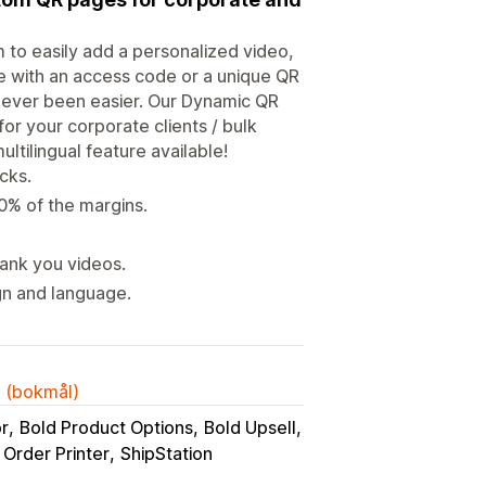
 to easily add a personalized video,
ge with an access code or a unique QR
never been easier. Our Dynamic QR
or your corporate clients / bulk
tilingual feature available!
cks.
0% of the margins.
ank you videos.
gn and language.
k (bokmål)
or
Bold Product Options
Bold Upsell
Order Printer
ShipStation