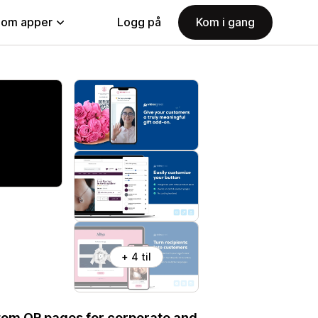
nom apper
Logg på
Kom i gang
+ 4 til
tom QR pages for corporate and