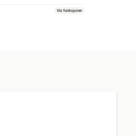
Vis funksjoner
dinger
Videomeldinger
råk
Gavewidget