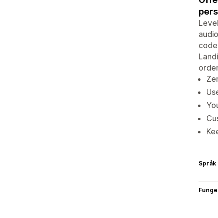
pers
Level
audio
code 
Landi
order
Zer
Use
You
Cus
Kee
Språk
Funge