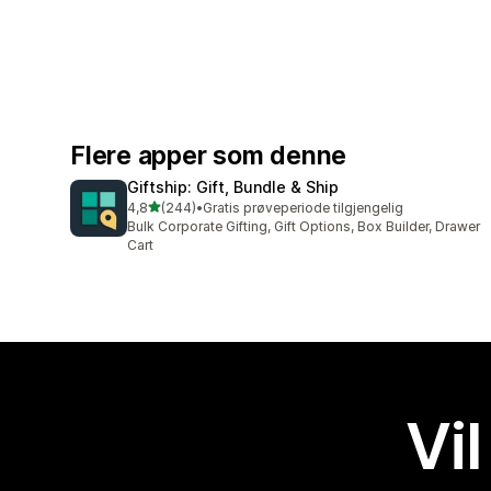
Flere apper som denne
Giftship: Gift, Bundle & Ship
av 5 stjerner
4,8
(244)
•
Gratis prøveperiode tilgjengelig
Totalt 244 omtaler
Bulk Corporate Gifting, Gift Options, Box Builder, Drawer
Cart
Vil