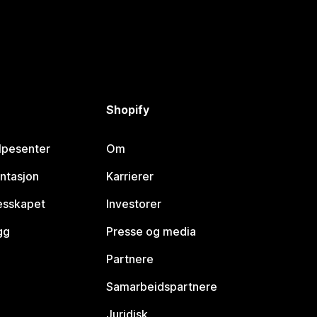
Shopify
lpesenter
Om
ntasjon
Karrierer
lesskapet
Investorer
gg
Presse og media
Partnere
Samarbeidspartnere
Juridisk