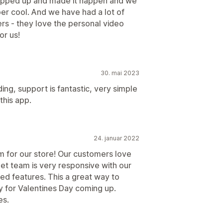
tepped up and made it happen and we
per cool. And we have had a lot of
s - they love the personal video
or us!
30. mai 2023
ing, support is fantastic, very simple
this app.
24. januar 2022
m for our store! Our customers love
eet team is very responsive with our
ed features. This a great way to
ly for Valentines Day coming up.
es.