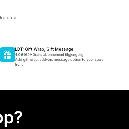
dre data
LDT: Gift Wrap, Gift Message
av 5 stjerner
4,0
(69)
•
Gratis abonnement tilgjengelig
Totalt 69 omtaler
Add gift wrap, add-on, message option to your store
front.
app?