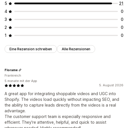
5
21
4
0
3
0
2
0
1
0
Eine Rezension schreiben
Alle Rezensionen
Florame
Frankreich
5 monate mit der App
5. August 2026
A great app for integrating shoppable videos and UGC into
Shopify. The videos load quickly without impacting SEO, and
the ability to capture leads directly from the videos is a real
advantage.
The customer support team is especially responsive and
efficient. They're attentive, helpful, and quick to assist
whenever needed. Highly recommended!