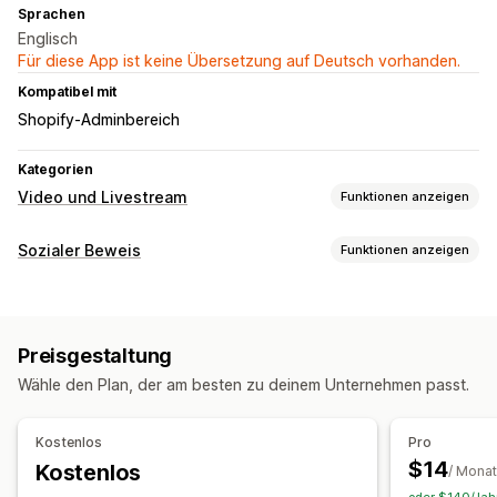
Sprachen
Englisch
Für diese App ist keine Übersetzung auf Deutsch vorhanden.
Kompatibel mit
Shopify-Adminbereich
Kategorien
Video und Livestream
Funktionen anzeigen
Videoverwaltung
Sozialer Beweis
Funktionen anzeigen
Shoppable Videos
Autoplay
In den Warenkorb
Inhaltsarten
Interaktives Video
UGC
UGC
Videos
Reels
Rezensionen
Anpassung
Preisgestaltung
Anzeigeoptionen
Videovorlagen
Video-Player
Video-Widget
Popups
Wähle den Plan, der am besten zu deinem Unternehmen passt.
Produktaufrufe
Shoppable Feeds
Karussells
Responsivität für Mobilgeräte
Benutzerdefinierte Layouts
Kostenlos
Pro
$14
Kostenlos
Analysen
/ Monat