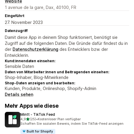
Website
1 avenue de la gare, Dax, 40100, FR
Eingeführt
27. November 2023
Datenzugriff
Damit diese App in deinem Shop funktioniert, benötigt sie
Zugriff auf die folgenden Daten. Die Gründe dafür findest du in
der
Datenschutzerklärung
des Entwicklers bzw. der
Entwicklerin.
Kund:innendaten einsehen:
Sensible Daten
Daten von Mitarbeiter:innen und Beitragenden einsehen:
Shop-Inhaber, Blog-Mitwirkende
Shop-Daten anzeigen und bearbeiten:
Kunden, Produkte, Onlineshop, Shopify-Admin
Details sehen
Mehr Apps wie diese
Mintt ‑ TikTok Feed
von 5 Sternen
4,9
(25)
•
Kostenloser Plan verfügbar
25 Rezensionen insgesamt
Schaffen Sie sozialen Beweis, indem Sie TikTok-Feed anzeigen
Built for Shopify