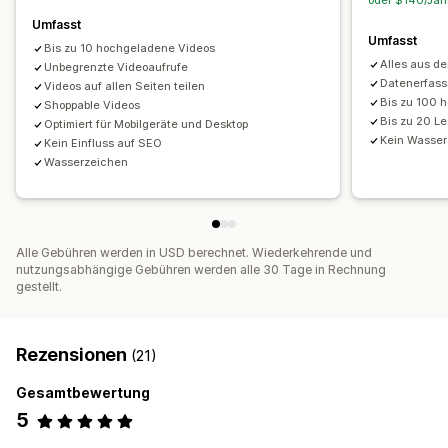
oder $140/Jahr
Engagement-Tracking
Umfasst
Umfasst
Bis zu 10 hochgeladene Videos
Alles aus d
Unbegrenzte Videoaufrufe
Datenerfass
Videos auf allen Seiten teilen
Bis zu 100 
Shoppable Videos
Bis zu 20 L
Optimiert für Mobilgeräte und Desktop
Kein Wasse
Kein Einfluss auf SEO
Wasserzeichen
Alle Gebühren werden in USD berechnet. Wiederkehrende und
nutzungsabhängige Gebühren werden alle 30 Tage in Rechnung
gestellt.
Rezensionen
(21)
Gesamtbewertung
5