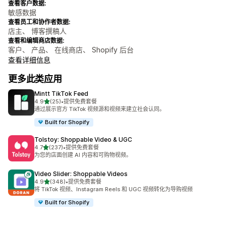
查看客户数据:
敏感数据
查看员工和协作者数据:
店主、 博客撰稿人
查看和编辑商店数据:
客户、 产品、 在线商店、 Shopify 后台
查看详细信息
更多此类应用
Mintt TikTok Feed
星（满分 5 星）
4.9
(25)
•
提供免费套餐
总共 25 条评论
通过展示官方 TikTok 视频源和视频来建立社会认同。
Built for Shopify
Tolstoy: Shoppable Video & UGC
星（满分 5 星）
4.7
(237)
•
提供免费套餐
总共 237 条评论
为您的店面创建 AI 内容和可购物视频。
Video Slider: Shoppable Videos
星（满分 5 星）
4.9
(348)
•
提供免费套餐
总共 348 条评论
将 TikTok 视频、Instagram Reels 和 UGC 视频转化为导购视频
Built for Shopify