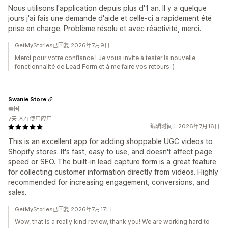
Nous utilisons l'application depuis plus d'1 an. Il y a quelque
jours j'ai fais une demande d'aide et celle-ci a rapidement été
prise en charge. Problème résolu et avec réactivité, merci.
GetMyStories已回复 2026年7月9日
Merci pour votre confiance ! Je vous invite à tester la nouvelle
fonctionnalité de Lead Form et à me faire vos retours :)
Swanie Store
美国
7天 人在使用应用
编辑时间：2026年7月16日
This is an excellent app for adding shoppable UGC videos to
Shopify stores. It's fast, easy to use, and doesn't affect page
speed or SEO. The built-in lead capture form is a great feature
for collecting customer information directly from videos. Highly
recommended for increasing engagement, conversions, and
sales.
GetMyStories已回复 2026年7月17日
Wow, that is a really kind review, thank you! We are working hard to