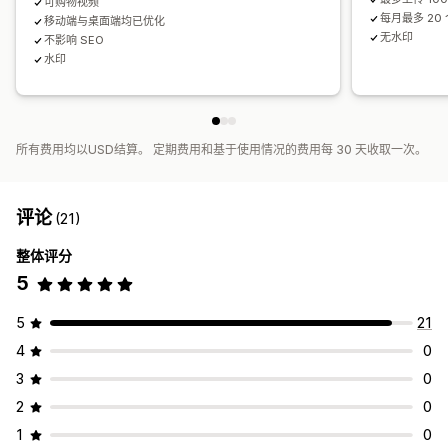
可购物视频
每月最多 20
移动端与桌面端均已优化
无水印
不影响 SEO
水印
所有费用均以USD结算。 定期费用和基于使用情况的费用每 30 天收取一次。
评论
(21)
整体评分
5
5
21
4
0
3
0
2
0
1
0