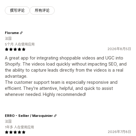
撰写评论
所有评论
Florame
法国
5个月 人在使用应用
2026年8月5日
A great app for integrating shoppable videos and UGC into
Shopify. The videos load quickly without impacting SEO, and
the ability to capture leads directly from the videos is a real
advantage.
The customer support team is especially responsive and
efficient. They're attentive, helpful, and quick to assist
whenever needed. Highly recommended!
ERRO - Sellier / Maroquinier
法国
1年多 人在使用应用
2026年7月8日