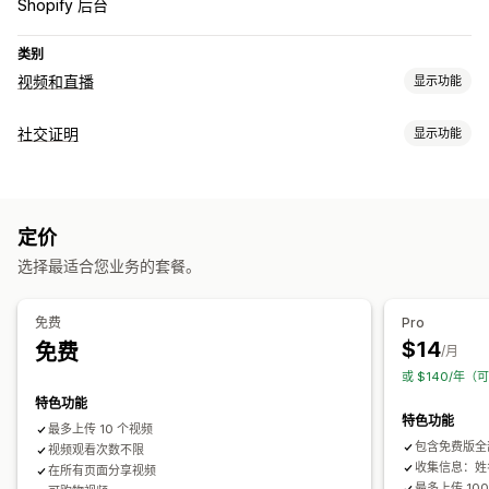
Shopify 后台
类别
视频和直播
显示功能
视频管理
社交证明
显示功能
购物式视频
自动播放
添加到购物车
互动视频
UGC
内容类型
自定义
UGC
视频
短视频
评论
视频模板
视频播放器
视频小组件
弹出窗口
轮播
定价
展示选项
自动适应移动设备
选择最适合您业务的套餐。
产品浏览次数
购物式数据源
自定义布局
分析
免费
Pro
$14
免费
互动跟踪
/月
或 $140/年（
特色功能
特色功能
最多上传 10 个视频
包含免费版全
视频观看次数不限
收集信息：姓
在所有页面分享视频
最多上传 10