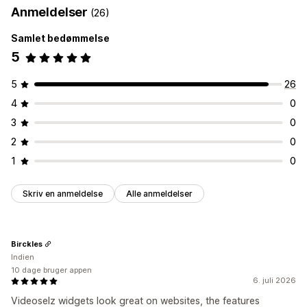
Anmeldelser
(26)
Visningsindstillinger
Tilpasning
Samlet bedømmelse
Produktvisninger
Feeds med købsmulighed
Videoimport
Lydafspiller
Videowidget
5
Tilpassede layouts
Integrerede videoer
Pop op-vinduer
Karruseller
Dynamisk på mobil
Analyser
5
26
Engagementssporing
4
0
3
0
2
0
1
0
Skriv en anmeldelse
Alle anmeldelser
Birckles
Indien
10 dage bruger appen
6. juli 2026
Videoselz widgets look great on websites, the features