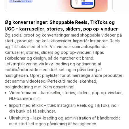
Øg konverteringer: Shoppable Reels, TikToks og
UGC – karruseller, stories, sliders, pop op-vinduer
Øg social proof og konverteringer med shoppable videoer på
start-, produkt- og kollektionssider. Importér Instagram Reels
og TikToks med ét klik. Vis videoer som autospillende
karruseller, stories, sliders og pop op-vinduer. Tilpas
skabeloner og design, så de matcher dit brand.
Letvægtslevering via lazy-loading og optimering af
mobilbåndbredde med stort set ingen påvirkning af
hastigheden. Opret playlister for at mersælge andre produkter i
det samme videofeed. Perfekt til mode, skønhed,
boligindretning m.m. Nem opsætning!
Videoformater – karruseller, stories, sliders, pop op-vinduer,
HD-bannere m.m.
Import med ét klik – træk Instagram Reels og TikToks ind i
din butik på få sekunder.
Ultrahurtig – lazy-loading og administration af båndbredde
med stort set ingen påvirkning af hastigheden.