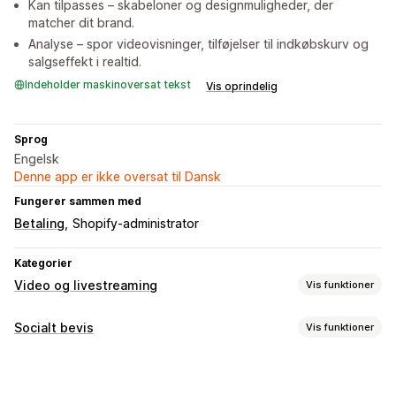
Kan tilpasses – skabeloner og designmuligheder, der
matcher dit brand.
Analyse – spor videovisninger, tilføjelser til indkøbskurv og
salgseffekt i realtid.
Indeholder maskinoversat tekst
Vis oprindelig
Sprog
Engelsk
Denne app er ikke oversat til Dansk
Fungerer sammen med
Betaling
Shopify-administrator
Kategorier
Video og livestreaming
Vis funktioner
Videoadministration
Socialt bevis
Vis funktioner
Videoer med købsmulighed
Afspil automatisk
Indholdstyper
Læg i indkøbskurv
Interaktiv video
Brugergenereret indhold
Videoer
Reels
Brugergenereret indhold
Analyser