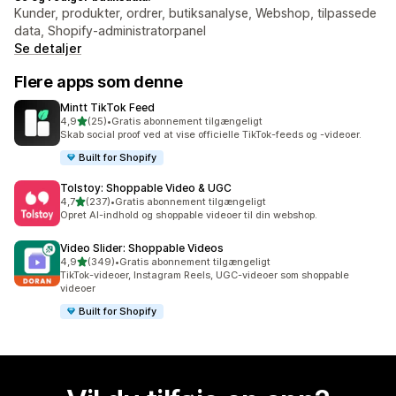
Kunder, produkter, ordrer, butiksanalyse, Webshop, tilpassede
data, Shopify-administratorpanel
Se detaljer
Flere apps som denne
Mintt TikTok Feed
ud af 5 stjerner
4,9
(25)
•
Gratis abonnement tilgængeligt
25 anmeldelser i alt
Skab social proof ved at vise officielle TikTok-feeds og -videoer.
Built for Shopify
Tolstoy: Shoppable Video & UGC
ud af 5 stjerner
4,7
(237)
•
Gratis abonnement tilgængeligt
237 anmeldelser i alt
Opret AI-indhold og shoppable videoer til din webshop.
Video Slider: Shoppable Videos
ud af 5 stjerner
4,9
(349)
•
Gratis abonnement tilgængeligt
349 anmeldelser i alt
TikTok-videoer, Instagram Reels, UGC-videoer som shoppable
videoer
Built for Shopify