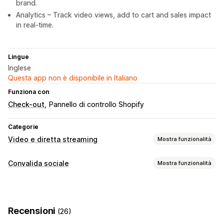
brand.
Analytics – Track video views, add to cart and sales impact
in real-time.
Lingue
Inglese
Questa app non è disponibile in Italiano
Funziona con
Check-out
Pannello di controllo Shopify
Categorie
Video e diretta streaming
Mostra funzionalità
Gestione dei video
Convalida sociale
Mostra funzionalità
Video con opzioni di acquisto
Riproduzione automatica
Tipi di contenuti
Aggiungi al carrello
Video interattivo
UGC
Analisi
UGC
Video
Reel
Personalizzazione
Recensioni
(26)
Opzioni di visualizzazione
Importazione dei video
Riproduzione dei video