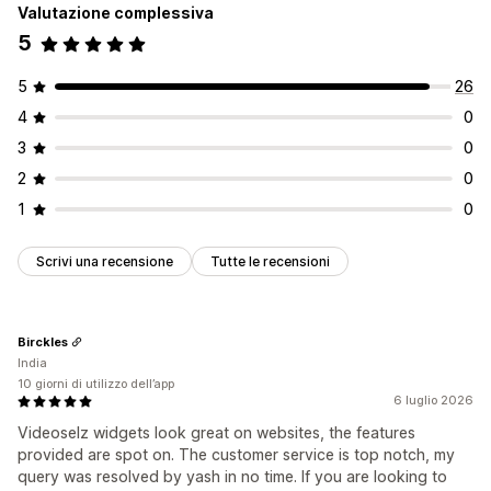
Valutazione complessiva
Visualizzazioni dei prodotti
Feed con opzioni di acquisto
Widget per i video
Video incorporati
Pop-up
Caroselli
5
Layout personalizzati
Adattivo per dispositivi mobili
Analisi
5
26
Monitoraggio del coinvolgimento
4
0
3
0
2
0
1
0
Scrivi una recensione
Tutte le recensioni
Birckles
India
10 giorni di utilizzo dell’app
6 luglio 2026
Videoselz widgets look great on websites, the features
provided are spot on. The customer service is top notch, my
query was resolved by yash in no time. If you are looking to