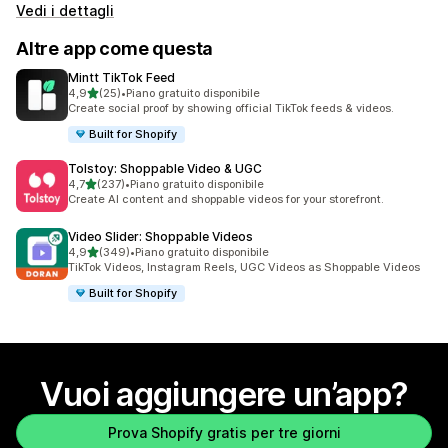
Vedi i dettagli
Altre app come questa
Mintt TikTok Feed
stelle su 5
4,9
(25)
•
Piano gratuito disponibile
25 recensioni totali
Create social proof by showing official TikTok feeds & videos.
Built for Shopify
Tolstoy: Shoppable Video & UGC
stelle su 5
4,7
(237)
•
Piano gratuito disponibile
237 recensioni totali
Create AI content and shoppable videos for your storefront.
Video Slider: Shoppable Videos
stelle su 5
4,9
(349)
•
Piano gratuito disponibile
349 recensioni totali
TikTok Videos, Instagram Reels, UGC Videos as Shoppable Videos
Built for Shopify
Vuoi aggiungere un’app?
Prova Shopify gratis per tre giorni