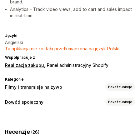
brand.
Analytics – Track video views, add to cart and sales impact
in real-time.
Języki
Angielski
Ta aplikacja nie została przetłumaczona na język Polski
Współpracuje z
Realizacja zakupu
Panel administracyjny Shopify
Kategorie
Filmy i transmisje na żywo
Pokaż funkcje
Zarządzanie filmami
Dowód społeczny
Pokaż funkcje
Filmy z produktami dostępnymi do zakupu
Typy zawartości
Automatyczne odtwarzanie
Dodaj do koszyka
UGC
Filmy
Rolki
Filmy interaktywne
UGC
Analizy
Recenzje
(26)
Opcje wyświetlania
Dostosowanie