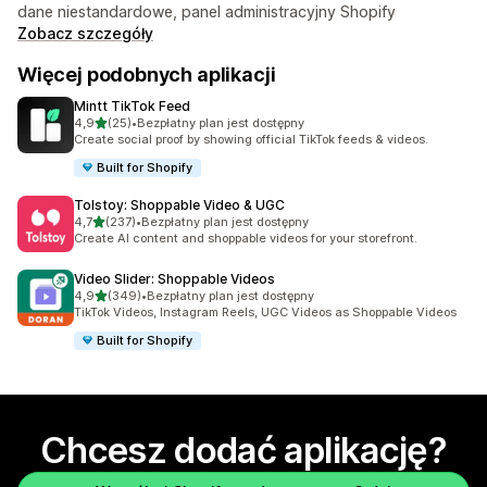
dane niestandardowe, panel administracyjny Shopify
Zobacz szczegóły
Więcej podobnych aplikacji
Mintt TikTok Feed
na 5 gwiazdek
4,9
(25)
•
Bezpłatny plan jest dostępny
Łączna liczba recenzji: 25
Create social proof by showing official TikTok feeds & videos.
Built for Shopify
Tolstoy: Shoppable Video & UGC
na 5 gwiazdek
4,7
(237)
•
Bezpłatny plan jest dostępny
Łączna liczba recenzji: 237
Create AI content and shoppable videos for your storefront.
Video Slider: Shoppable Videos
na 5 gwiazdek
4,9
(349)
•
Bezpłatny plan jest dostępny
Łączna liczba recenzji: 349
TikTok Videos, Instagram Reels, UGC Videos as Shoppable Videos
Built for Shopify
Chcesz dodać aplikację?