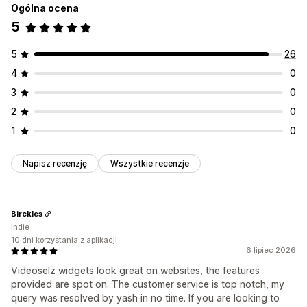
Ogólna ocena
Wyświetlenia produktu
Import filmów
Odtwarzacz wideo
Widżet filmów
5
Pliki produktowe z produktami dostępnymi do zakupu
Osadzone filmy
Wyskakujące okienka
Karuzele
Układy niestandardowe
Responsywność na urządzeniach mobilnych
5
26
Analizy
4
0
Śledzenie zaangażowania
3
0
2
0
1
0
Napisz recenzję
Wszystkie recenzje
Birckles
Indie
10 dni korzystania z aplikacji
6 lipiec 2026
Videoselz widgets look great on websites, the features
provided are spot on. The customer service is top notch, my
query was resolved by yash in no time. If you are looking to