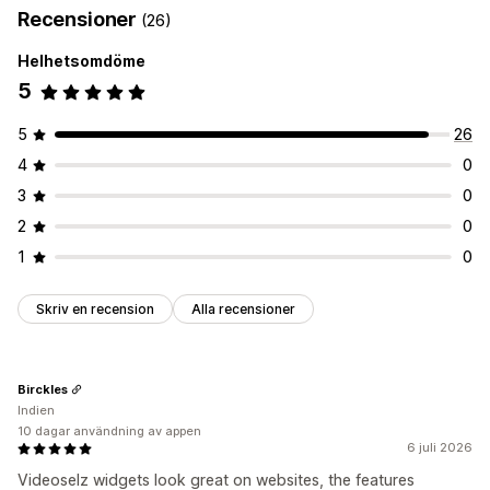
Anpassning
Recensioner
(26)
Visningsalternativ
Videoimport
Videospelare
Videowidget
Helhetsomdöme
Produktvisningar
Köpbara flöden
Anpassade layouter
Inbäddade videor
Popup-fönster
Karuseller
5
Mobilanpassning
Analysverktyg
Spårning av engagemang
5
26
4
0
3
0
2
0
1
0
Skriv en recension
Alla recensioner
Birckles
Indien
10 dagar användning av appen
6 juli 2026
Videoselz widgets look great on websites, the features