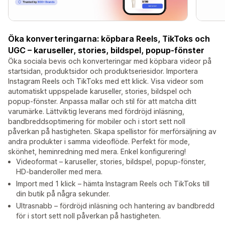
Öka konverteringarna: köpbara Reels, TikToks och
UGC – karuseller, stories, bildspel, popup-fönster
Öka sociala bevis och konverteringar med köpbara videor på
startsidan, produktsidor och produktseriesidor. Importera
Instagram Reels och TikToks med ett klick. Visa videor som
automatiskt uppspelade karuseller, stories, bildspel och
popup-fönster. Anpassa mallar och stil för att matcha ditt
varumärke. Lättviktig leverans med fördröjd inläsning,
bandbreddsoptimering för mobiler och i stort sett noll
påverkan på hastigheten. Skapa spellistor för merförsäljning av
andra produkter i samma videoflöde. Perfekt för mode,
skönhet, heminredning med mera. Enkel konfigurering!
Videoformat – karuseller, stories, bildspel, popup-fönster,
HD-banderoller med mera.
Import med 1 klick – hämta Instagram Reels och TikToks till
din butik på några sekunder.
Ultrasnabb – fördröjd inläsning och hantering av bandbredd
för i stort sett noll påverkan på hastigheten.