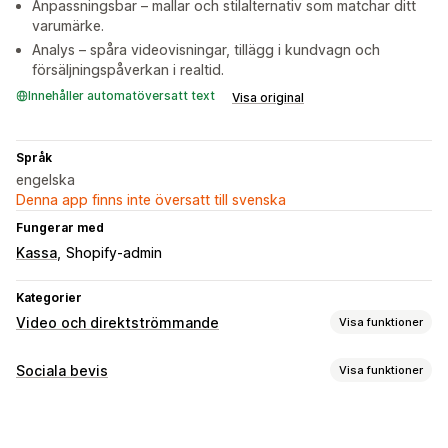
Anpassningsbar – mallar och stilalternativ som matchar ditt
varumärke.
Analys – spåra videovisningar, tillägg i kundvagn och
försäljningspåverkan i realtid.
Innehåller automatöversatt text
Visa original
Språk
engelska
Denna app finns inte översatt till svenska
Fungerar med
Kassa
Shopify-admin
Kategorier
Video och direktströmmande
Visa funktioner
Videohantering
Sociala bevis
Visa funktioner
Köpbara videor
Automatisk uppspelning
Innehållstyper
Lägg i varukorgen
Interaktiv video
UGC
Analysverktyg
UGC
Videor
Videoklipp