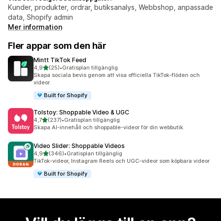
Kunder, produkter, ordrar, butiksanalys, Webbshop, anpassade
data, Shopify admin
Mer information
Fler appar som den här
Mintt TikTok Feed
av 5 stjärnor
4,9
(25)
•
Gratisplan tillgänglig
25 recensioner totalt
Skapa sociala bevis genom att visa officiella TikTok-flöden och
videor.
Built for Shopify
Tolstoy: Shoppable Video & UGC
av 5 stjärnor
4,7
(237)
•
Gratisplan tillgänglig
237 recensioner totalt
Skapa AI-innehåll och shoppable-videor för din webbutik.
Video Slider: Shoppable Videos
av 5 stjärnor
4,9
(346)
•
Gratisplan tillgänglig
346 recensioner totalt
TikTok-videor, Instagram Reels och UGC-videor som köpbara videor
Built for Shopify