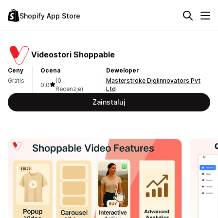
Shopify App Store
Videostori Shoppable
Ceny
Ocena
Deweloper
Gratis
(0
Masterstroke Digiinnovators Pvt
0,0
Recenzje)
Ltd
Zainstaluj