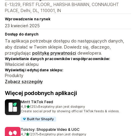
E-13/29, FIRST FLOOR,, HARSHA BHAWAN, CONNAUGHT
PLACE, Delhi, DL, 110001, IN
Wprowadzenie na rynek
23 kwiecień 2025
Dostęp do danych
Ta aplikacja potrzebuje dostępu do następujących danych,
aby działać w Twoim sklepie. Dowiedz się, dlaczego,
przeglądając
politykę prywatności
dewelopera.
Wyświetlanie danych pracowników i współpracowników:
Właściciel sklepu
Wyświetlaj i edytuj dane sklepu:
Produkty
Zobacz szczegóły
Więcej podobnych aplikacji
Mintt TikTok Feed
na 5 gwiazdek
4,9
(25)
•
Bezpłatny plan jest dostępny
Łączna liczba recenzji: 25
Create social proof by showing official TikTok feeds & videos.
Built for Shopify
Tolstoy: Shoppable Video & UGC
na 5 gwiazdek
4,7
(237)
•
Bezpłatny plan jest dostępny