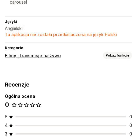
carousel
Języki
Angielski
Ta aplikacja nie została przetłumaczona na język Polski
Kategorie
Filmy i transmisje na żywo
Pokaż funkcje
Zarządzanie filmami
Filmy z produktami dostępnymi do zakupu
Recenzje
Automatyczne odtwarzanie
Dodaj do koszyka
Filmy interaktywne
Ogólna ocena
Udostępnianie w mediach społecznościowych
Analizy
0
Dostosowanie
5
0
Import filmów
Odtwarzacz wideo
Niestandardowy URL
4
0
Wyskakujące okienka
Karuzele
3
0
Responsywność na urządzeniach mobilnych