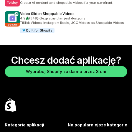
Łączna liczba recenzji: 237
Create AI content and shoppable videos for your storefront.
Video Slider: Shoppable Videos
na 5 gwiazdek
4,9
(349)
•
Bezpłatny plan jest dostępny
Łączna liczba recenzji: 349
TikTok Videos, Instagram Reels, UGC Videos as Shoppable Videos
Built for Shopify
Chcesz dodać aplikację?
Wypróbuj Shopify za darmo przez 3 dni
Kategorie aplikacji
Najpopularniejsze kategorie