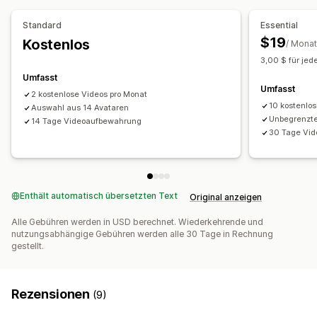
Videohintergrund
Eingebettete Videos
KI-Optimierung
Automatisierte Kampagnen
Vorlagen
Standard
Essential
KI-Copywriting
KI-Bilder und -Videos
Social Media
$19
Kostenlos
/ Monat
Shoppable Videos
Videoanzeigen
3,00 $ für jed
Influencer:innen und Affiliates
Umfasst
Umfasst
2 kostenlose Videos pro Monat
10 kostenlo
Auswahl aus 14 Avataren
Unbegrenzte
14 Tage Videoaufbewahrung
30 Tage Vi
Enthält automatisch übersetzten Text
Original anzeigen
Alle Gebühren werden in USD berechnet. Wiederkehrende und
nutzungsabhängige Gebühren werden alle 30 Tage in Rechnung
gestellt.
Rezensionen
(9)