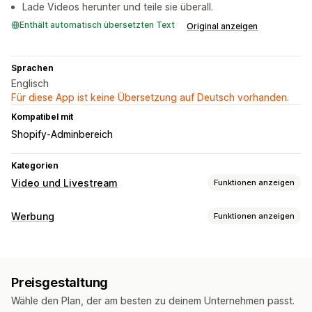
Lade Videos herunter und teile sie überall.
Enthält automatisch übersetzten Text
Original anzeigen
Sprachen
Englisch
Für diese App ist keine Übersetzung auf Deutsch vorhanden.
Kompatibel mit
Shopify-Adminbereich
Kategorien
Video und Livestream
Funktionen anzeigen
Videoverwaltung
Werbung
Funktionen anzeigen
Shoppable Videos
Autoplay
In den Warenkorb
Targeting
Interaktives Video
Social Sharing
Mehrere Kanäle
Zielgruppensegmente
Benutzerdefinierte Zielgruppen
Anpassung
Preisgestaltung
Keyword
Verhalten
Plattform
Videobearbeitung
Aufnahmetools
Videovorlagen
Wähle den Plan, der am besten zu deinem Unternehmen passt.
Kampagnenmanagement