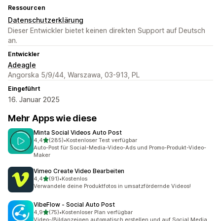
Ressourcen
Datenschutzerklärung
Dieser Entwickler bietet keinen direkten Support auf Deutsch
an.
Entwickler
Adeagle
Angorska 5/9/44, Warszawa, 03-913, PL
Eingeführt
16. Januar 2025
Mehr Apps wie diese
Minta Social Videos Auto Post
von 5 Sternen
4,4
(285)
•
Kostenloser Test verfügbar
285 Rezensionen insgesamt
Auto-Post für Social-Media-Video-Ads und Promo-Produkt-Video-
Maker
Vimeo Create Video Bearbeiten
von 5 Sternen
4,4
(91)
•
Kostenlos
91 Rezensionen insgesamt
Verwandele deine Produktfotos in umsatzfördernde Videos!
VibeFlow ‑ Social Auto Post
von 5 Sternen
4,9
(75)
•
Kostenloser Plan verfügbar
75 Rezensionen insgesamt
Video-/Bildanzeigen automatisch erstellen und auf Social Media