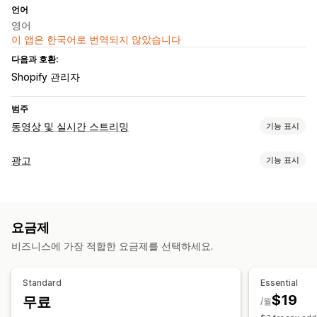
언어
영어
이 앱은 한국어로 번역되지 않았습니다
다음과 호환:
Shopify 관리자
범주
동영상 및 실시간 스트리밍
기능 표시
동영상 관리
광고
기능 표시
쇼핑 가능한 동영상
자동 실행
카트에 추가
대화형 동영상
타게팅
소셜 공유
멀티채널
대상 그룹 세그먼트
대상 그룹 고객
키워드
행동
플랫폼
맞춤 설정
요금제
캠페인 관리
동영상 편집
녹화 도구
동영상 템플릿
동영상 배경
비즈니스에 가장 적합한 요금제를 선택하세요.
AI 최적화
자동화된 캠페인
템플릿
AI 카피라이팅
임베디드 동영상
AI 이미지 및 동영상
소셜 미디어
쇼핑 가능한 동영상
Standard
Essential
동영상 광고
인플루언서 및 제휴사
$19
무료
/월