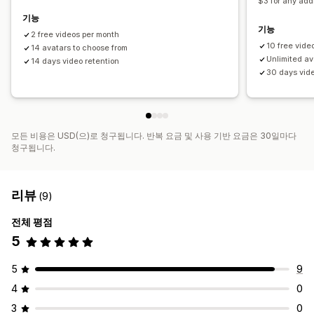
$3 for any add
기능
기능
2 free videos per month
10 free vide
14 avatars to choose from
Unlimited av
14 days video retention
30 days vide
모든 비용은 USD(으)로 청구됩니다. 반복 요금 및 사용 기반 요금은 30일마다
청구됩니다.
리뷰
(9)
전체 평점
5
5
9
4
0
3
0