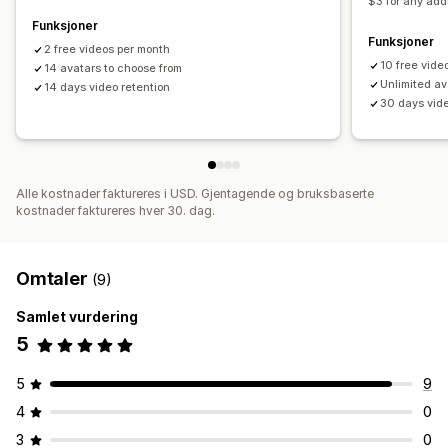
$3 for any add
Influensere og samarbeidspartnere
Funksjoner
Funksjoner
2 free videos per month
10 free vide
14 avatars to choose from
Unlimited av
14 days video retention
30 days vide
Alle kostnader faktureres i USD. Gjentagende og bruksbaserte
kostnader faktureres hver 30. dag.
Omtaler
(9)
Samlet vurdering
5
5
9
4
0
3
0