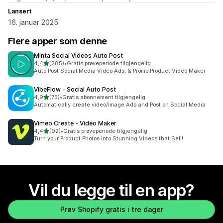
Lansert
16. januar 2025
Flere apper som denne
Minta Social Videos Auto Post
av 5 stjerner
4,4
(285)
•
Gratis prøveperiode tilgjengelig
Totalt 285 omtaler
Auto Post Social Media Video Ads, & Promo Product Video Maker
VibeFlow ‑ Social Auto Post
av 5 stjerner
4,9
(75)
•
Gratis abonnement tilgjengelig
Totalt 75 omtaler
Automatically create video/image Ads and Post on Social Media
Vimeo Create ‑ Video Maker
av 5 stjerner
4,4
(92)
•
Gratis prøveperiode tilgjengelig
Totalt 92 omtaler
Turn your Product Photos into Stunning Videos that Sell!
Vil du legge til en app?
Prøv Shopify gratis i tre dager