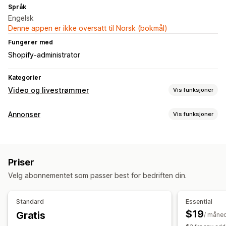
Språk
Engelsk
Denne appen er ikke oversatt til Norsk (bokmål)
Fungerer med
Shopify-administrator
Kategorier
Video og livestrømmer
Vis funksjoner
Videoadministrasjon
Annonser
Vis funksjoner
Kjøpbare videoer
Automatisk avspilling
Legg i handlekurv
Målretting
Interaktiv video
Sosial deling
Multikanal
Publikumssegmenter
Tilpassede publikum
Nøkkelord
Tilpasning
Priser
Atferd
Plattform
Videoredigering
Opptaksverktøy
Videomaler
Velg abonnementet som passer best for bedriften din.
Kampanjeadministrasjon
Videobakgrunn
Integrerte videoer
KI-optimalisering
Automatiserte kampanjer
Maler
Standard
Essential
KI-tekstforfatter
KI-bilder og -videoer
Sosiale medier
$19
Gratis
/ måne
Kjøpbare videoer
Videoannonser