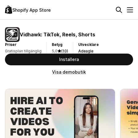
Shopify App Store
Vidhawk: TikTok, Reels, Shorts
Priser
Betyg
Utvecklare
Gratisplan tillgänglig
5,0
(10)
Adeagle
Installera
Visa demobutik