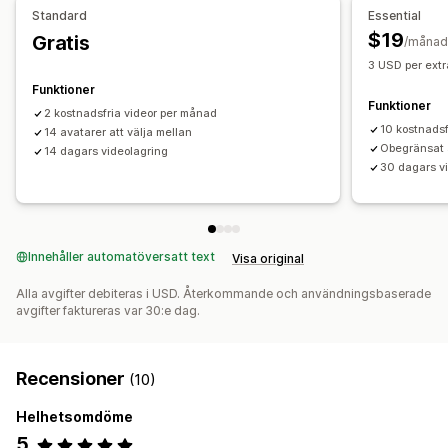
AI-optimering
Automatiserade kampanjer
Mallar
Videobakgrund
Inbäddade videor
Standard
Essential
AI-copywriting
AI-bilder och videoklipp
Sociala medier
$19
Gratis
/månad
Köpbara videor
Videoannonser
Influerare och affiliates
3 USD per extr
Funktioner
Funktioner
2 kostnadsfria videor per månad
10 kostnadsf
14 avatarer att välja mellan
Obegränsat 
14 dagars videolagring
30 dagars v
Innehåller automatöversatt text
Visa original
Alla avgifter debiteras i USD. Återkommande och användningsbaserade
avgifter faktureras var 30:e dag.
Recensioner
(10)
Helhetsomdöme
5