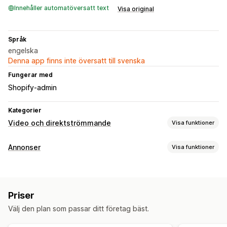
Innehåller automatöversatt text
Visa original
Språk
engelska
Denna app finns inte översatt till svenska
Fungerar med
Shopify-admin
Kategorier
Video och direktströmmande
Visa funktioner
Videohantering
Annonser
Visa funktioner
Köpbara videor
Automatisk uppspelning
Målinriktning
Lägg i varukorgen
Interaktiv video
Social delning
Målgruppssegment
Anpassade målgrupper
Keyword
Multi-channel
Priser
Beteende
Plattform
Anpassning
Välj den plan som passar ditt företag bäst.
Kampanjhantering
Videoredigering
Inspelningsverktyg
Videomallar