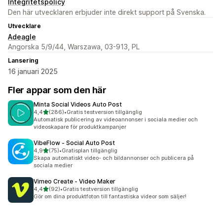
Integritetspolicy
Den här utvecklaren erbjuder inte direkt support på Svenska.
Utvecklare
Adeagle
Angorska 5/9/44, Warszawa, 03-913, PL
Lansering
16 januari 2025
Fler appar som den här
Minta Social Videos Auto Post
av 5 stjärnor
4,4
(286)
•
Gratis testversion tillgänglig
286 recensioner totalt
Automatisk publicering av videoannonser i sociala medier och
videoskapare för produktkampanjer
VibeFlow ‑ Social Auto Post
av 5 stjärnor
4,9
(75)
•
Gratisplan tillgänglig
75 recensioner totalt
Skapa automatiskt video- och bildannonser och publicera på
sociala medier
Vimeo Create ‑ Video Maker
av 5 stjärnor
4,4
(92)
•
Gratis testversion tillgänglig
92 recensioner totalt
Gör om dina produktfoton till fantastiska videor som säljer!