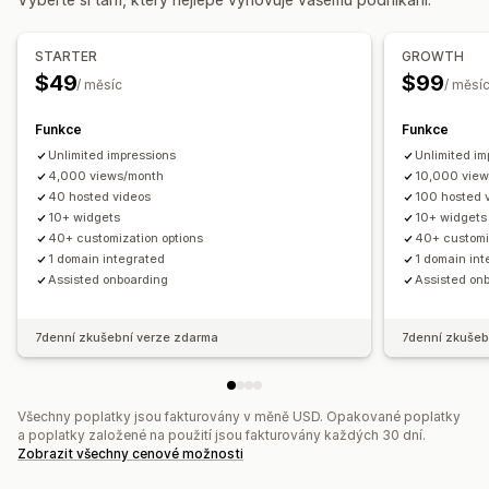
Zobrazení produktů
Kanály s možností nákupu
Video widget
Vložená videa
Automaticky otevíraná okna
Vlastní rozvržení
Karusely
Responzivní design pro mobilní zařízení
STARTER
GROWTH
$49
$99
Analytika
/ měsíc
/ měsí
Sledování zapojení
Sledování konverzí
Funkce
Funkce
Unlimited impressions
Unlimited im
4,000 views/month
10,000 vie
40 hosted videos
100 hosted 
10+ widgets
10+ widgets
40+ customization options
40+ customi
1 domain integrated
1 domain in
Assisted onboarding
Assisted on
7denní zkušební verze zdarma
7denní zkušeb
Všechny poplatky jsou fakturovány v měně USD. Opakované poplatky
a poplatky založené na použití jsou fakturovány každých 30 dní.
Zobrazit všechny cenové možnosti