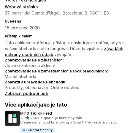
Webová stránka
37, carrer del Comte d'Urgell, Barcelona, B, 08011, ES
Uvedena
15. prosinec 2020
Přístup k datům
Tato aplikace potřebuje přístup k následujícím datům, aby ve
vašem obchodu mohla fungovat. Důvody zjistíte v
zásadách
ochrany osobních údajů
vývojáře.
Zobrazovat údaje o zákaznících:
Údaje o zařízení a aktivitě
Zobrazovat údaje o zaměstnancích a spolupracovnících:
Majitel obchodu
Zobrazit a upravit údaje obchodu:
Produkty, objednávky, Online obchod
Zobrazit podrobnosti
Více aplikací jako je tato
Mintt TikTok Feed
z 5 hvězd
4,9
(25)
•
K dispozici je bezplatný plán
Celkový počet recenzí: 25
Create social proof by showing official TikTok feeds & videos.
Built for Shopify