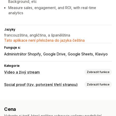
Background, etc
Measure sales, engagement, and ROI, with real-time
analytics
Jazyky
francouzština, angličtina, a španělština
Tato aplikace není přeložena do jazyka čeština
Funguje s:
Administrátor Shopify
Google Drive
Google Sheets
Klaviyo
Kategorie
Video a živý stream
Zobrazit funkce
Správa videí
Social proof (tzv. potvrzení třetí stranou)
Zobrazit funkce
Videa s možností nákupu
Automatické přehrávání
Typy obsahu
Přidat do košíku
UGC
Sdílení na sociálních sítích
Analytika
Videa
Cívky
Přizpůsobení
Cena
Možnosti zobrazení
Šablony videí
Import videí
Videopozadí
Video přehrávač
Vyberte si tarif, který nejlépe vyhovuje vašemu podnikání.