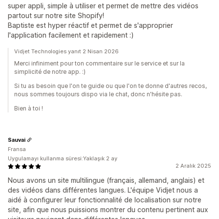
super appli, simple à utiliser et permet de mettre des vidéos
partout sur notre site Shopify!
Baptiste est hyper réactif et permet de s'approprier
l'application facilement et rapidement :)
Vidjet Technologies yanıt 2 Nisan 2026
Merci infiniment pour ton commentaire sur le service et sur la
simplicité de notre app. :)
Si tu as besoin que l'on te guide ou que l'on te donne d'autres recos,
nous sommes toujours dispo via le chat, donc n'hésite pas.
Bien à toi !
Sauvai
Fransa
Uygulamayı kullanma süresi:Yaklaşık 2 ay
2 Aralık 2025
Nous avons un site multilingue (français, allemand, anglais) et
des vidéos dans différentes langues. L'équipe Vidjet nous a
aidé à configurer leur fonctionnalité de localisation sur notre
site, afin que nous puissions montrer du contenu pertinent aux