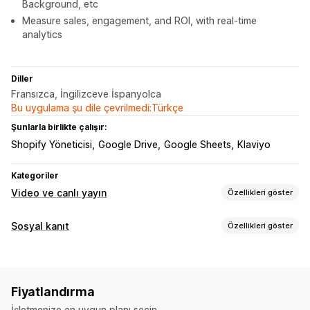
Background, etc
Measure sales, engagement, and ROI, with real-time
analytics
Diller
Fransızca, İngilizceve İspanyolca
Bu uygulama şu dile çevrilmedi:Türkçe
Şunlarla birlikte çalışır:
Shopify Yöneticisi
Google Drive
Google Sheets
Klaviyo
Kategoriler
Video ve canlı yayın
Özellikleri göster
Video yönetimi
Sosyal kanıt
Özellikleri göster
Alışveriş yapmaya olanak sağlayan videolar
İçerik türleri
Otomatik oynatma
Sepete ekle
UGC
Sosyal paylaşım
Videolar
Reels
Analizler
Fiyatlandırma
Görüntüleme seçenekleri
Özelleştirme
İşletmenize en uygun planı seçin.