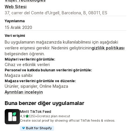
Web Sitesi
37, carrer del Comte d'Urgell, Barcelona, B, 08011, ES
Yayınlanma
15 Aralık 2020
Veri erişimi
Bu uygulamanın mağazanızda kullanılabilmesi için aşağıdaki
verilere erişmesi gerekir. Nedenini geliştiricinin
gizlilik politikası
belgesinden öğrenin.
Müşteri verilerini görüntüle:
Cihaz ve etkinlik verileri
Personel ve katkıda bulunan verilerini görüntüle:
Mağaza sahibi
Mağaza verilerini görüntüle ve düzenle:
Ürünler, siparişler, Online Mağaza
Ayrıntıları inceleyin
Buna benzer diğer uygulamalar
Mintt TikTok Feed
5 yıldız üzerinden
4,9
(25)
•
Ücretsiz plan mevcut
toplam 25 değerlendirme
Create social proof by showing official TikTok feeds & videos.
Built for Shopify