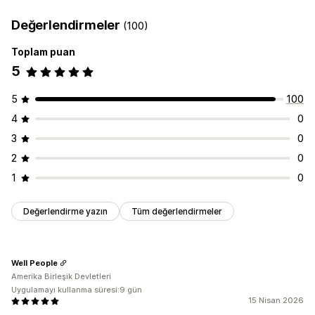
Değerlendirmeler
(100)
Toplam puan
5
5
100
4
0
3
0
2
0
1
0
Değerlendirme yazın
Tüm değerlendirmeler
Well People
Amerika Birleşik Devletleri
Uygulamayı kullanma süresi:9 gün
15 Nisan 2026