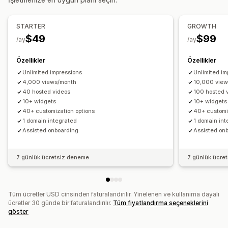
Ürün görüntülemeleri
Video şablonları
Video içe aktarma
Video arka planı
Alışveriş yapmaya olanak sağlayan akışlar
Özel düzenler
Video oynatıcı
Video widget'ı
Ekli videolar
STARTER
GROWTH
Açılır pencereler
Döngüsel görünümler
Mobil duyarlı
$49
$99
Analizler
/ay
/ay
Etkileşim takibi
Dönüşüm izleme
Özellikler
Özellikler
Unlimited impressions
Unlimited im
4,000 views/month
10,000 vie
40 hosted videos
100 hosted 
10+ widgets
10+ widgets
40+ customization options
40+ customi
1 domain integrated
1 domain in
Assisted onboarding
Assisted on
7 günlük ücretsiz deneme
7 günlük ücre
Tüm ücretler USD cinsinden faturalandırılır. Yinelenen ve kullanıma dayalı
ücretler 30 günde bir faturalandırılır.
Tüm fiyatlandırma seçeneklerini
göster