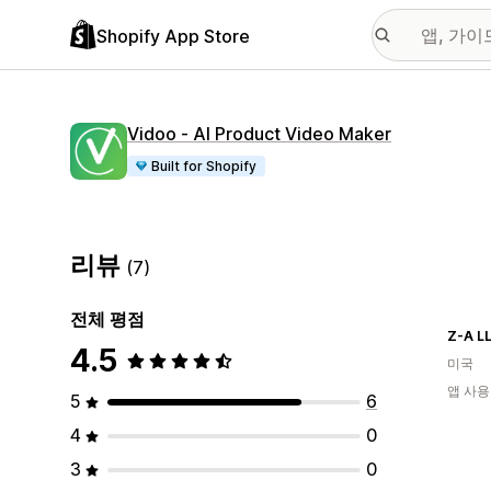
Shopify App Store
Vidoo ‑ AI Product Video Maker
Built for Shopify
리뷰
(7)
전체 평점
Z-A L
4.5
미국
앱 사용
5
6
4
0
3
0