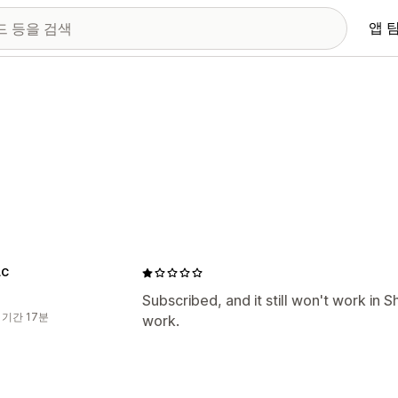
앱 
LC
Subscribed, and it still won't work in 
 기간 17분
work.