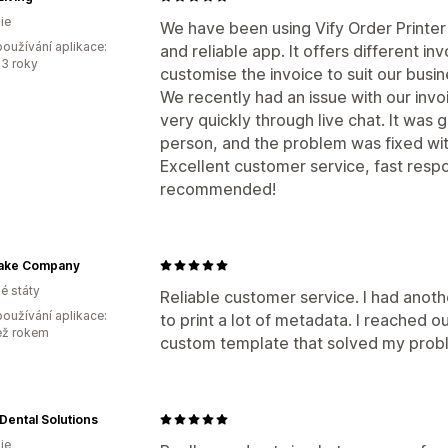
ie
We have been using Vify Order Printer f
oužívání aplikace:
and reliable app. It offers different i
3 roky
customise the invoice to suit our busi
We recently had an issue with our inv
very quickly through live chat. It was 
person, and the problem was fixed with
Excellent customer service, fast respo
recommended!
ake Company
é státy
Reliable customer service. I had anot
oužívání aplikace:
to print a lot of metadata. I reached 
ež rokem
custom template that solved my probl
Dental Solutions
ie