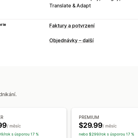
Translate & Adapt
rie
Faktury a potvrzení
Typy dokumentů
Objednávky – další
Faktury
Účtenky
Dobropisy
Cenové
Dodací listy
Přepravní listy
Vracení 
Přizpůsobení
Barva a písmo
Prosazování značky
P
Výpočet daní
Šablony
Čárové kódy
dnikání.
Správa souborů
Hromadné stahování
Pojmenování so
Generování PDF
Tisk a export
Zabez
ER
PREMIUM
99
$29.99
/ měsíc
/ měsíc
9/rok s úsporou 17 %
nebo $299/rok s úsporou 17 %