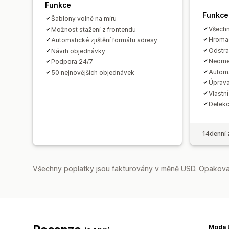
Funkce
Funkce
Šablony volně na míru
Všechn
Možnost stažení z frontendu
Hroma
Automatické zjištění formátu adresy
Odstra
Návrh objednávky
Neome
Podpora 24/7
Automa
50 nejnovějších objednávek
Úprava
Vlastní
Detekc
14denní 
Všechny poplatky jsou fakturovány v měně USD. Opakovan
Moda L