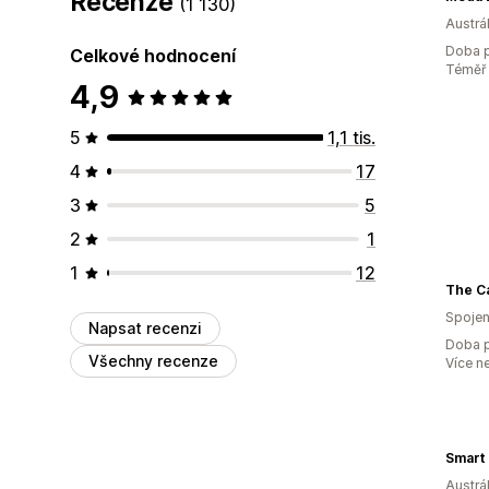
Recenze
(1 130)
Austrál
Doba p
Celkové hodnocení
Téměř 
4,9
5
1,1 tis.
4
17
3
5
2
1
1
12
The C
Spojen
Napsat recenzi
Doba p
Všechny recenze
Více n
Smart 
Austrál