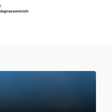
ě
olupracovnících: