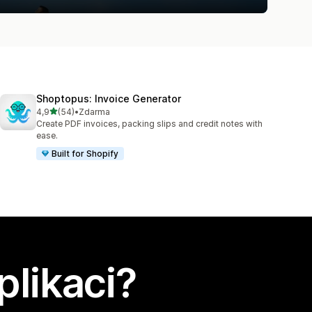
Shoptopus: Invoice Generator
z 5 hvězd
4,9
(54)
•
Zdarma
Celkový počet recenzí: 54
Create PDF invoices, packing slips and credit notes with
ease.
Built for Shopify
plikaci?