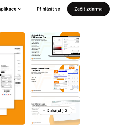
aplikace
Přihlásit se
Začít zdarma
+ Další(ch) 3