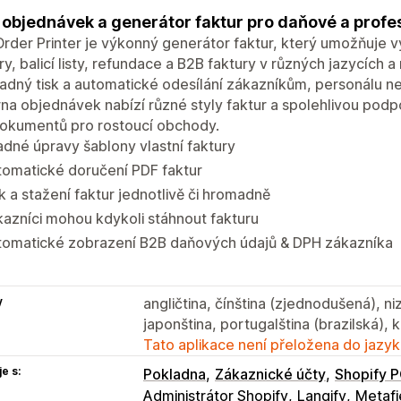
 objednávek a generátor faktur pro daňové a profes
Order Printer je výkonný generátor faktur, který umožňuje v
ry, balicí listy, refundace a B2B faktury v různých jazycích
dný tisk a automatické odesílání zákazníkům, personálu ne
rna objednávek nabízí různé styly faktur a spolehlivou podp
dokumentů pro rostoucí obchody.
dné úpravy šablony vlastní faktury
tomatické doručení PDF faktur
k a stažení faktur jednotlivě či hromadně
azníci mohou kdykoli stáhnout fakturu
tomatické zobrazení B2B daňových údajů & DPH zákazníka
y
angličtina, čínština (zjednodušená), ni
japonština, portugalština (brazilská), 
Tato aplikace není přeložena do jazyk
e s:
Pokladna
Zákaznické účty
Shopify 
Administrátor Shopify
Langify
Metafi