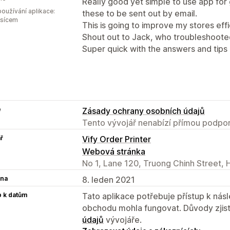
Really good yet simple to use app for
oužívání aplikace:
these to be sent out by email.
ěsícem
This is going to improve my stores effi
Shout out to Jack, who troubleshoote
Super quick with the answers and tips 
e
Zásady ochrany osobních údajů
Tento vývojář nenabízí přímou podpor
ř
Vify Order Printer
Webová stránka
No 1, Lane 120, Truong Chinh Street, 
na
8. leden 2021
p k datům
Tato aplikace potřebuje přístup k ná
obchodu mohla fungovat. Důvody zjist
údajů
vývojáře.