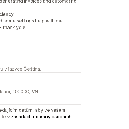
 generating invoices and automating
ciency.
d some settings help with me.
- thank you!
u v jazyce Čeština.
Hanoi, 100000, VN
sledujícím datům, aby ve vašem
íte v
zásadách ochrany osobních