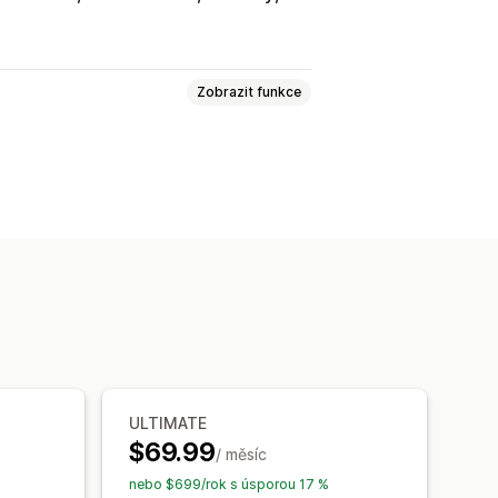
Zobrazit funkce
 nabídky
Návrhy objednávek
peněz
ole
Čísla faktur
E-mail odesílatele
Loga
Více měn
Více jazyků
uborů
Automatizace e-mailů
pečení dat
Postupné číslování
ULTIMATE
$69.99
/ měsíc
nebo $699/rok s úsporou 17 %