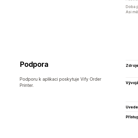
Doba p
Asi m
Podpora
Zdroj
Podporu k aplikaci poskytuje Vify Order
Vývojá
Printer.
Uvede
Přístu