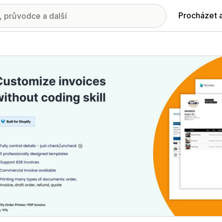
Procházet 
ie propagovaných obrázků