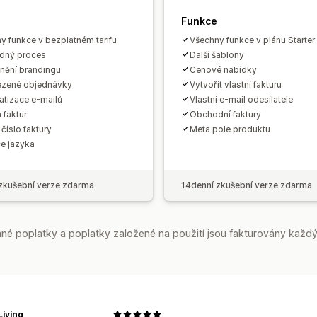
Funkce
y funkce v bezplatném tarifu
Všechny funkce v plánu Starter
dný proces
Další šablony
nění brandingu
Cenové nabídky
zené objednávky
Vytvořit vlastní fakturu
tizace e-mailů
Vlastní e-mail odesílatele
 faktur
Obchodní faktury
 číslo faktury
Meta pole produktu
e jazyka
zkušební verze zdarma
14denní zkušební verze zdarma
é poplatky a poplatky založené na použití jsou fakturovány každý
iving