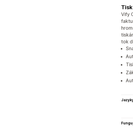
Tisk
Vify 
faktu
hroma
tiská
tok 
Sna
Au
Tis
Zák
Au
Jazyk
Funguj