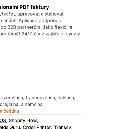
ionální PDF faktury
ytvářet, upravovat a stahovat
 a měnách. Aplikace podporuje
bo B2B partnerům. Jako flexibilní
oru téměř 24/7, čímž zajišťuje plynulý
zozemština, francouzština, italština,
korejština, a němčina
a čeština
POS
Shopify Flow
elds Guru
Order Printer
Transcy