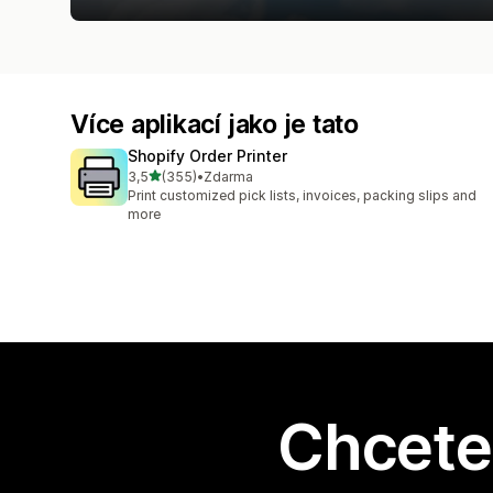
Více aplikací jako je tato
Shopify Order Printer
z 5 hvězd
3,5
(355)
•
Zdarma
Celkový počet recenzí: 355
Print customized pick lists, invoices, packing slips and
more
Chcete 