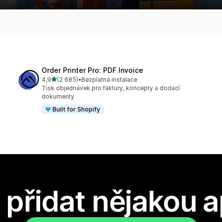
Order Printer Pro: PDF Invoice
z 5 hvězd
4,9
(2 685)
•
Bezplatná instalace
Celkový počet recenzí: 2685
Tisk objednávek pro faktury, koncepty a dodací
dokumenty
Built for Shopify
přidat nějakou a