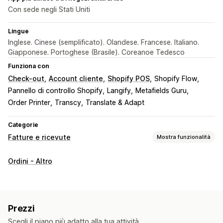
Con sede negli Stati Uniti
Lingue
Inglese. Cinese (semplificato). Olandese. Francese. Italiano.
Giapponese. Portoghese (Brasile). Coreanoe Tedesco
Funziona con
Check-out
Account cliente
Shopify POS
Shopify Flow
Pannello di controllo Shopify
Langify
Metafields Guru
Order Printer
Transcy
Translate & Adapt
Categorie
Fatture e ricevute
Mostra funzionalità
Tipi di documento
Ordini - Altro
Fatture
Ricevute
Note di credito
Preventivi
Bozze di ordini
Bolle di consegna
Documenti di trasporto
Rimborsi
Prezzi
Personalizzazione
Scegli il piano più adatto alla tua attività.