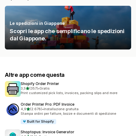
Le spedizioni in Giappone
Scopri le app che semplificano le spedizioni
dal Giappone.
Altre app come questa
Shopify Order Printer
stelle su 5
3,5
(357)
•
Gratis
357 recensioni totali
Print customized pick lists, invoices, packing slips and more
Order Printer Pro: PDF Invoice
stelle su 5
4,9
(2.678)
•
Installazione gratuita
2678 recensioni totali
Stampa ordini per fatture, bozze e documenti di spedizione
Built for Shopify
Shoptopus: Invoice Generator