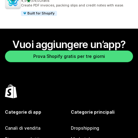
stelle su 5
4,9
(54)
•
Gratis
54 recensioni totali
Create PDF invoices, packing slips and credit notes with ease.
Built for Shopify
Vuoi aggiungere un’app?
Prova Shopify gratis per tre giorni
Categorie di app
Categorie principali
Canali di vendita
Dropshipping