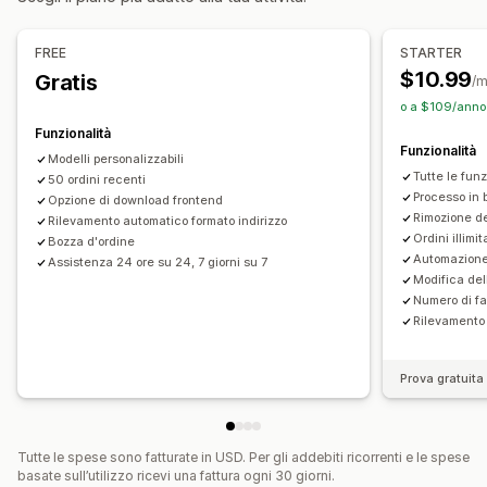
Colore e font
Branding
Campi
Numeri di fattura
Email del mittente
Calcolo delle imposte
Modelli
FREE
STARTER
Codici a barre
Loghi
Multivaluta
Multilingua
$10.99
Gratis
/
o a $109/anno 
Gestione dei file
Funzionalità
Download in blocco
Denominazione dei file
Funzionalità
Modelli personalizzabili
Automazione delle email
Generazione di PDF
Tutte le funz
50 ordini recenti
Stampa ed esportazione
Sicurezza dei dati
Processo in 
Opzione di download frontend
Rimozione d
Rilevamento automatico formato indirizzo
Numerazione sequenziale
Ordini illimit
Bozza d'ordine
Automazione
Assistenza 24 ore su 24, 7 giorni su 7
Modifica del
Numero di fa
Rilevamento 
Prova gratuita 
Tutte le spese sono fatturate in USD. Per gli addebiti ricorrenti e le spese
basate sull’utilizzo ricevi una fattura ogni 30 giorni.