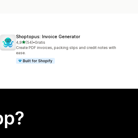
Shoptopus: Invoice Generator
av 5 stjerner
4,9
(54)
•
Gratis
Totalt 54 omtaler
Create PDF invoices, packing slips and credit notes with
ease.
Built for Shopify
app?