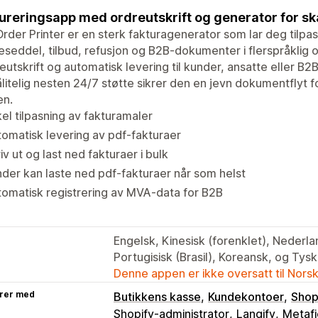
ureringsapp med ordreutskrift og generator for s
Order Printer er en sterk fakturagenerator som lar deg tilpa
seddel, tilbud, refusjon og B2B-dokumenter i flerspråklig o
utskrift og automatisk levering til kunder, ansatte eller B2B
litelig nesten 24/7 støtte sikrer den en jevn dokumentflyt 
en.
el tilpasning av fakturamaler
omatisk levering av pdf-fakturaer
iv ut og last ned fakturaer i bulk
der kan laste ned pdf-fakturaer når som helst
omatisk registrering av MVA-data for B2B
Engelsk, Kinesisk (forenklet), Nederla
Portugisisk (Brasil), Koreansk, og Tysk
Denne appen er ikke oversatt til Nors
rer med
Butikkens kasse
Kundekontoer
Shop
Shopify-administrator
Langify
Metafi