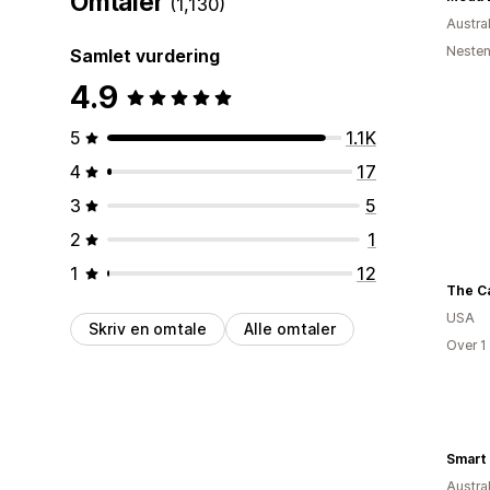
Omtaler
(1,130)
Austral
Nesten
Samlet vurdering
4.9
5
1.1K
4
17
3
5
2
1
1
12
The C
USA
Skriv en omtale
Alle omtaler
Over 1
Smart 
Austral