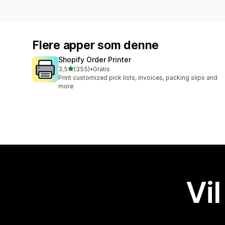
Flere apper som denne
Shopify Order Printer
av 5 stjerner
3,5
(355)
•
Gratis
Totalt 355 omtaler
Print customized pick lists, invoices, packing slips and
more
Vil