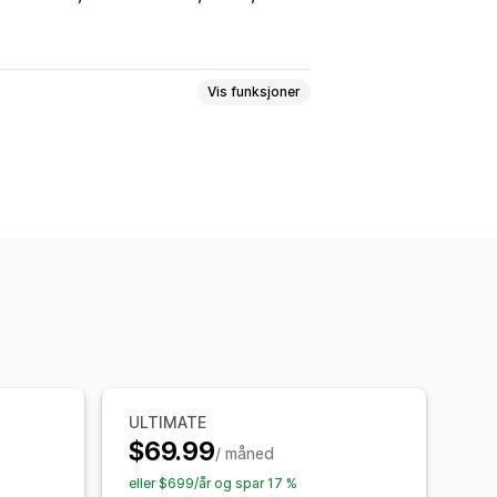
Vis funksjoner
Tilbud
Utkastbestillinger
fusjoner
ng
Felt
Fakturanummer
Maler
Strekkoder
Logoer
masjon
PDF-generering
ULTIMATE
ekvensiell nummerering
$69.99
/ måned
eller $699/år og spar 17 %