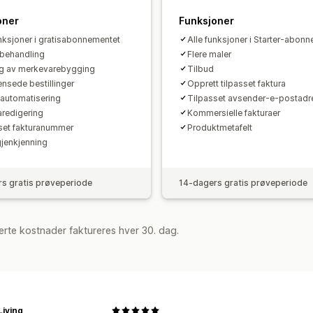
oner
Funksjoner
unksjoner i gratisabonnementet
Alle funksjoner i Starter-abon
behandling
Flere maler
ng av merkevarebygging
Tilbud
nsede bestillinger
Opprett tilpasset faktura
automatisering
Tilpasset avsender-e-postadr
aredigering
Kommersielle fakturaer
set fakturanummer
Produktmetafelt
jenkjenning
s gratis prøveperiode
14-dagers gratis prøveperiode
rte kostnader faktureres hver 30. dag.
iving