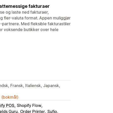
kattemessige fakturaer
sse og laste ned fakturaer,
g fler-valuta format. Appen muliggjør
-partnere. Med fleksible fakturastiler
for voksende butikker over hele
ndsk, Fransk, Italiensk, Japansk,
k (bokmål)
ify POS
Shopify Flow
elds Guru
Order Printer
Sufio