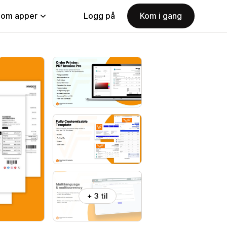
nom apper
Logg på
Kom i gang
+ 3 til