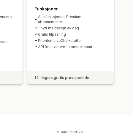
Funksjoner
nementet
Alle funksjoner i Premium-
abonnementet
1 nytt maldesign av deg
Gratis tilpasning
Prioritert LiveChat-støtte
esse
API for utviklere – kommer snart
14-dagers gratis prøveperiode
5. august 2026