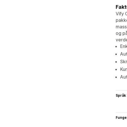
Fakt
Vify 
pakke
masse
og på
verd
Enk
Aut
Skr
Kun
Aut
Språk
Funge