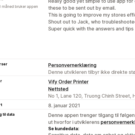
Really good yet simple to use app for
1 måned bruker appen
these to be sent out by email.
This is going to improve my stores effi
Shout out to Jack, who troubleshoote
Super quick with the answers and tips 
rser
Personvernerklæring
Denne utvikleren tilbyr ikke direkte s
er
Vify Order Printer
Nettsted
No 1, Lane 120, Truong Chinh Street, 
rt
8. januar 2021
 til data
Denne appen trenger tilgang til følgen
ut hvorfor i utviklerens
personvernerk
Se kundedata:
Sensitive data, data om enhet og aktiv