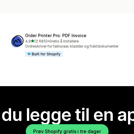
Order Printer Pro: PDF Invoice
av 5 stjerner
4,9
(2 685)
•
Gratis å installere
Totalt 2685 omtaler
Ordreskriver for fakturaer, kladder og fraktdokumenter
Built for Shopify
 du legge til en 
Prøv Shopify gratis i tre dager