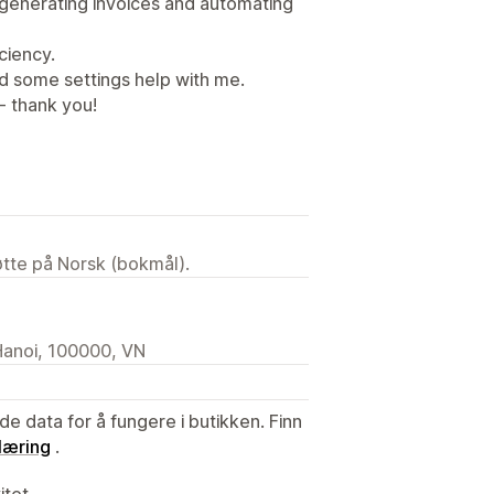
 generating invoices and automating
ciency.
d some settings help with me.
- thank you!
tøtte på Norsk (bokmål).
Hanoi, 100000, VN
de data for å fungere i butikken. Finn
læring
.
itet