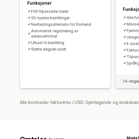
Funksjoner
Funksj
Fritt tilpassede maler
Alle f
50 nyeste bestillinger
Masse
Nedlastingsalternativ for frontend
Fjerni
Automatisk registrering av
adresseformat
Ubegre
Utkast til bestilling
E-post
Støtte døgnet rundt
Faktur
Tilpas
Språkg
14-dager
Alle kostnader faktureres i USD. Gjentagende og bruksbase
Moda L