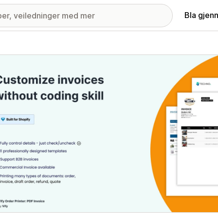
Bla gjen
ri med fremhevede bilder