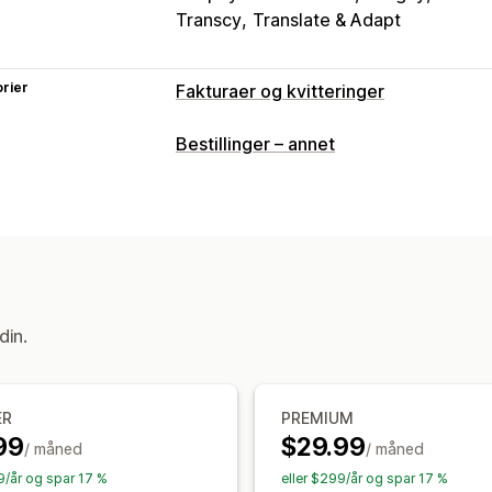
Transcy
Translate & Adapt
rier
Fakturaer og kvitteringer
Dokumenttyper
Bestillinger – annet
Fakturaer
Kvitteringer
Kredittnotaer
Leveringsmerknader
Følgesedler
Re
Tilpasning
Farge og skrifttype
Merkevarebyggi
Avsender-e-post
Avgiftsberegning
din.
Multivaluta
Flere språk
Filadministrasjon
Massenedlasting
Filnavn
E-postauto
ER
PREMIUM
Trykk og eksporter
Datasikkerhet
S
99
$29.99
/ måned
/ måned
9/år og spar 17 %
eller $299/år og spar 17 %