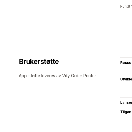
Rundt 
Brukerstøtte
Ressu
App-støtte leveres av Vify Order Printer.
Utvikl
Lanse
Tilgang