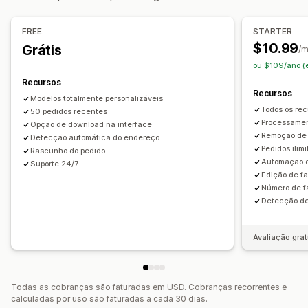
Cor e fonte
Branding
Campos
Números das faturas
E-mail do remetente
Cálculo de tributo
Modelos
FREE
STARTER
Códigos de barras
Logos
Em várias moedas
$10.99
Grátis
/
Em vários idiomas
ou $109/ano (
Recursos
Gerenciamento de arquivos
Recursos
Modelos totalmente personalizáveis
Download em massa
Nomenclatura de arquivos
Todos os rec
50 pedidos recentes
Automação de e-mails
Geração de PDF
Processamen
Opção de download na interface
Remoção de
Detecção automática do endereço
Impressão e exportação
Segurança dos dados
Pedidos ilim
Rascunho do pedido
Numeração sequencial
Automação d
Suporte 24/7
Edição de f
Número de f
Detecção de
Avaliação grat
Todas as cobranças são faturadas em USD. Cobranças recorrentes e
calculadas por uso são faturadas a cada 30 dias.