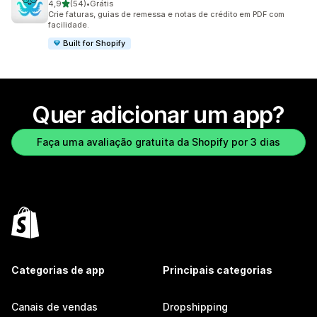
de 5 estrelas
4,9
(54)
•
Grátis
54 avaliações ao todo
Crie faturas, guias de remessa e notas de crédito em PDF com
facilidade.
Built for Shopify
Quer adicionar um app?
Faça uma avaliação gratuita da Shopify por 3 dias
Categorias de app
Principais categorias
Canais de vendas
Dropshipping