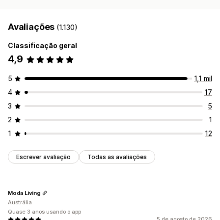
Avaliações
(1.130)
Classificação geral
4,9
5
1,1 mil
4
17
3
5
2
1
1
12
Escrever avaliação
Todas as avaliações
Moda Living
Austrália
Quase 3 anos usando o app
5 de agosto de 2026