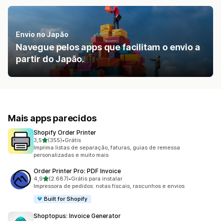
Envio no Japão
Navegue pelos apps que facilitam o envio a
partir do Japão.
Mais apps parecidos
Shopify Order Printer
de 5 estrelas
3,5
(355)
•
Grátis
355 avaliações ao todo
Imprima listas de separação, faturas, guias de remessa
personalizadas e muito mais
Order Printer Pro: PDF Invoice
de 5 estrelas
4,9
(2.687)
•
Grátis para instalar
2687 avaliações ao todo
Impressora de pedidos: notas fiscais, rascunhos e envios
Built for Shopify
Shoptopus: Invoice Generator