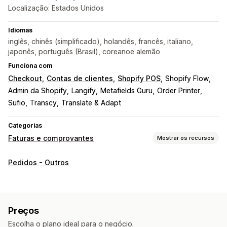
Localização: Estados Unidos
Idiomas
inglês, chinês (simplificado), holandês, francês, italiano,
japonês, português (Brasil), coreanoe alemão
Funciona com
Checkout
Contas de clientes
Shopify POS
Shopify Flow
Admin da Shopify
Langify
Metafields Guru
Order Printer
Sufio
Transcy
Translate & Adapt
Categorias
Faturas e comprovantes
Mostrar os recursos
Tipos de documento
Pedidos - Outros
Faturas
Comprovantes
Notas de crédito
Cotações
Rascunhos de pedido
Notas de entrega
Guias de remessa
Reembolsos
Preços
Personalização
Escolha o plano ideal para o negócio.