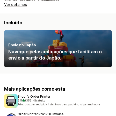
Ver detalhes
Incluído
Envio no Japão
Navegue pelas aplicações que facilitam o
envio a partir do Japão.
Mais aplicações como esta
Shopify Order Printer
de 5 estrelas
3,5
(355)
•
Gratuito
355 total de avaliações
Print customized pick lists, invoices, packing slips and more
Order Printer Pro: PDF Invoice