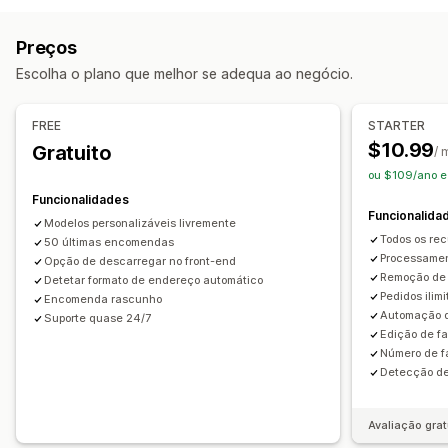
Encomendas em rascunho
Notas de entrega
Guias de remessa
Reembolsos
Preços
Personalização
Escolha o plano que melhor se adequa ao negócio.
Cor e tipo de letra
Imagem corporativa
Campos
Números de faturação
E-mail de remetente
FREE
STARTER
Cálculo de imposto
Modelos
Códigos de barras
$10.99
Gratuito
/ 
Logótipos
Várias moedas
Multilingue
ou $109/ano e
Funcionalidades
Gestão de ficheiros
Funcionalida
Modelos personalizáveis livremente
Transferência em lote
Designação de ficheiros
Todos os rec
50 últimas encomendas
Automatização de e-mails
Criação de PDF
Processamen
Opção de descarregar no front-end
Remoção de
Detetar formato de endereço automático
Imprimir e exportar
Segurança de dados
Pedidos ilim
Encomenda rascunho
Numeração sequencial
Automação d
Suporte quase 24/7
Edição de f
Número de f
Detecção de
Avaliação grat