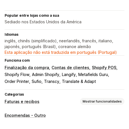
Popular entre lojas como a sua
Sediado nos Estados Unidos da América
Idiomas
inglês, chinês (simplificado), neerlandês, francês, italiano,
japonês, português (Brasil), coreanoe alemão
Esta aplicação não está traduzida em português (Portugal)
Funciona com
Finalização da compra
Contas de clientes
Shopify POS
Shopify Flow
Admin Shopify
Langify
Metafields Guru
Order Printer
Sufio
Transcy
Translate & Adapt
Categorias
Faturas e recibos
Mostrar funcionalidades
Tipos de documentos
Encomendas - Outro
Faturas
Recibos
Notas de crédito
Orçamentos