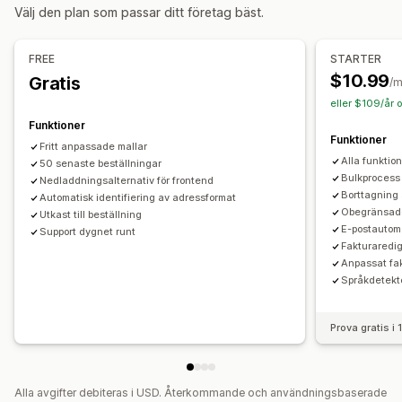
Anpassning
Välj den plan som passar ditt företag bäst.
Färg och teckensnitt
Varumärkeshantering
Fält
Fakturanummer
Avsändarens e-postadress
FREE
STARTER
Skatteberäkning
Mallar
Streckkoder
Logotyper
$10.99
Gratis
/
Flera valutor
Flera språk
eller $109/år 
Funktioner
Filhantering
Funktioner
Fritt anpassade mallar
Bulknedladdning
Filnamn
Alla funktio
50 senaste beställningar
Automatisering av e-postmeddelanden
PDF-generering
Bulkprocess
Nedladdningsalternativ för frontend
Borttagning 
Automatisk identifiering av adressformat
Utskrift och export
Informationssäkerhet
Obegränsade
Utkast till beställning
Sekventiell numrering
E-postautom
Support dygnet runt
Fakturaredi
Anpassat f
Språkdetekt
Prova gratis i
Alla avgifter debiteras i USD. Återkommande och användningsbaserade