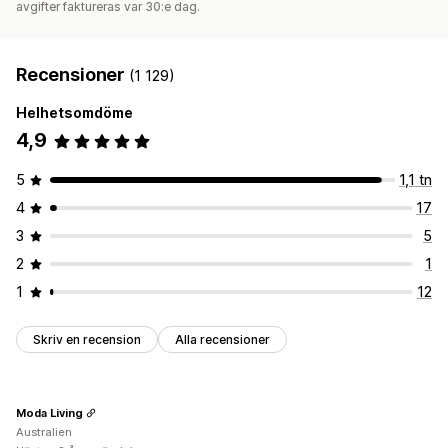
avgifter faktureras var 30:e dag.
Recensioner
(1 129)
Helhetsomdöme
4,9
5
1,1 tn
4
17
3
5
2
1
1
12
Skriv en recension
Alla recensioner
Moda Living
Australien