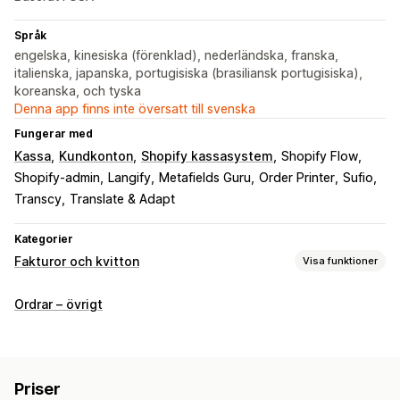
Språk
engelska, kinesiska (förenklad), nederländska, franska,
italienska, japanska, portugisiska (brasiliansk portugisiska),
koreanska, och tyska
Denna app finns inte översatt till svenska
Fungerar med
Kassa
Kundkonton
Shopify kassasystem
Shopify Flow
Shopify-admin
Langify
Metafields Guru
Order Printer
Sufio
Transcy
Translate & Adapt
Kategorier
Fakturor och kvitton
Visa funktioner
Dokumenttyper
Ordrar – övrigt
Fakturor
Kvitton
Kreditmeddelanden
Offerter
Orderutkast
Leveransmeddelanden
Följesedlar
Återbetalningar
Priser