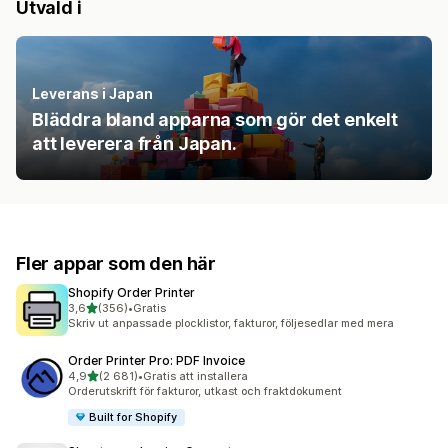
Utvald i
Leverans i Japan
Bläddra bland apparna som gör det enkelt
att leverera från Japan.
Fler appar som den här
Shopify Order Printer
av 5 stjärnor
3,6
(356)
•
Gratis
356 recensioner totalt
Skriv ut anpassade plocklistor, fakturor, följesedlar med mera
Order Printer Pro: PDF Invoice
av 5 stjärnor
4,9
(2 681)
•
Gratis att installera
2681 recensioner totalt
Orderutskrift för fakturor, utkast och fraktdokument
Built for Shopify