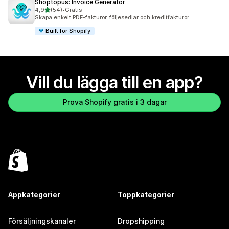
Shoptopus: Invoice Generator
av 5 stjärnor
4,9
(54)
•
Gratis
54 recensioner totalt
Skapa enkelt PDF-fakturor, följesedlar och kreditfakturor.
Built for Shopify
Vill du lägga till en app?
Prova Shopify gratis i 3 dagar
Appkategorier
Toppkategorier
Försäljningskanaler
Dropshipping