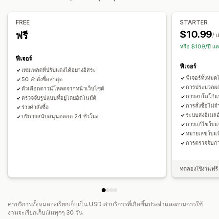
อีเมลผู้ส่ง
การคำานวณภาษี
เทมเพลต
บาร์โค้ด
โลโก้
หลายสกุลเงิน
หลายภาษา
FREE
STARTER
$10.99
ฟรี
/ 
การจัดการไฟล์
หรือ $109/ปี แ
การดาวน์โหลดจำนวนมาก
การตั้งชื่อไฟล์
การส่งอีเมลอัตโนมัติ
ฟีเจอร์
การสร้าง PDF
พิมพ์และส่งออก
ความปลอดภัยของข้อมูล
ฟีเจอร์
เทมเพลตที่ปรับแต่งได้อย่างอิสระ
การกำหนดหมายเลขตามลำดับ
ฟีเจอร์ทั้งหม
50 คำสั่งซื้อล่าสุด
การประมวลผ
ตัวเลือกดาวน์โหลดจากหน้าเว็บไซต์
การลบโลโก้แ
ตรวจจับรูปแบบที่อยู่โดยอัตโนมัติ
การสั่งซื้อไม
ร่างคำสั่งซื้อ
ระบบส่งอีเมลอ
บริการสนับสนุนตลอด 24 ชั่วโมง
การแก้ไขใบแจ้
หมายเลขใบแจ
การตรวจจับภ
ทดลองใช้งานฟรี 
ค่าบริการทั้งหมดจะเรียกเก็บเป็น USD ค่าบริการที่เกิดขึ้นประจำและตามการใช้
งานจะเรียกเก็บเงินทุกๆ 30 วัน