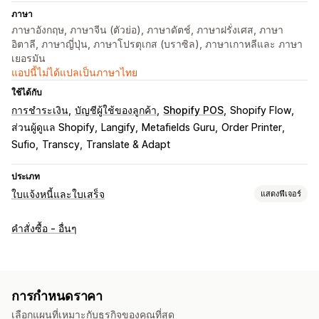
ภาษา
ภาษาอังกฤษ, ภาษาจีน (ตัวย่อ), ภาษาดัตช์, ภาษาฝรั่งเศส, ภาษา
อิตาลี, ภาษาญี่ปุ่น, ภาษาโปรตุเกส (บราซิล), ภาษาเกาหลีและ ภาษา
เยอรมัน
แอปนี้ไม่ได้แปลเป็นภาษาไทย
ใช้ได้กับ
การชำระเงิน
บัญชีผู้ใช้ของลูกค้า
Shopify POS
Shopify Flow
ส่วนผู้ดูแล Shopify
Langify
Metafields Guru
Order Printer
Sufio
Transcy
Translate & Adapt
ประเภท
ใบแจ้งหนี้และใบเสร็จ
แสดงฟีเจอร์
ประเภทเอกสาร
คำสั่งซื้อ - อื่นๆ
ใบแจ้งหนี้
ใบเสร็จ
ใบลดหนี้
ใบเสนอราคา
คำสั่งซื้อที่ยังไม่ชำระเงิน
โน้ตการจัดส่ง
บันทึกการจัดส่ง
การคืนเงิน
การปรับแต่ง
การกำหนดราคา
สีและแบบอักษร
การสร้างแบรนด์
ช่อง
หมายเลขใบแจ้งหนี้
เลือกแผนที่เหมาะกับธุรกิจของคุณที่สุด