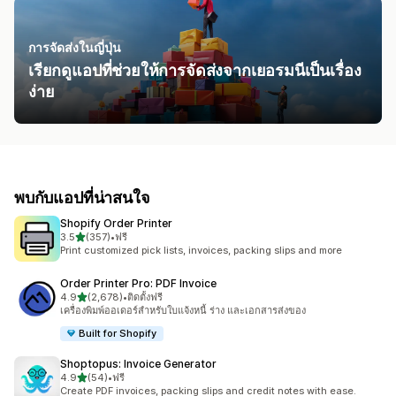
การจัดส่งในญี่ปุ่น
เรียกดูแอปที่ช่วยให้การจัดส่งจากเยอรมนีเป็นเรื่อง
ง่าย
พบกับแอปที่น่าสนใจ
Shopify Order Printer
เต็ม 5 ดาว
3.5
(357)
•
ฟรี
ทั้งหมด 357 รีวิว
Print customized pick lists, invoices, packing slips and more
Order Printer Pro: PDF Invoice
เต็ม 5 ดาว
4.9
(2,678)
•
ติดตั้งฟรี
ทั้งหมด 2678 รีวิว
เครื่องพิมพ์ออเดอร์สำหรับใบแจ้งหนี้ ร่าง และเอกสารส่งของ
Built for Shopify
Shoptopus: Invoice Generator
เต็ม 5 ดาว
4.9
(54)
•
ฟรี
ทั้งหมด 54 รีวิว
Create PDF invoices, packing slips and credit notes with ease.