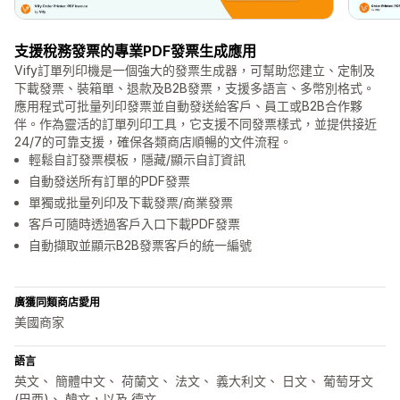
支援稅務發票的專業PDF發票生成應用
Vify訂單列印機是一個強大的發票生成器，可幫助您建立、定制及
下載發票、裝箱單、退款及B2B發票，支援多語言、多幣別格式。
應用程式可批量列印發票並自動發送給客戶、員工或B2B合作夥
伴。作為靈活的訂單列印工具，它支援不同發票樣式，並提供接近
24/7的可靠支援，確保各類商店順暢的文件流程。
輕鬆自訂發票模板，隱藏/顯示自訂資訊
自動發送所有訂單的PDF發票
單獨或批量列印及下載發票/商業發票
客戶可隨時透過客戶入口下載PDF發票
自動擷取並顯示B2B發票客戶的統一編號
廣獲同類商店愛用
美國商家
語言
英文、 簡體中文、 荷蘭文、 法文、 義大利文、 日文、 葡萄牙文
(巴西)、 韓文，以及 德文