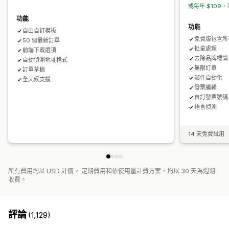
或每年 $109，
功能
功能
自由自訂模板
免費版包含所
50 個最新訂單
批量處理
前端下載選項
去除品牌標識
自動偵測地址格式
無限訂單
訂單草稿
郵件自動化
全天候支援
發票編輯
自訂發票號碼
語言偵測
14 天免費試用
所有費用均以 USD 計價。 定期費用和依使用量計費方案，均以 30 天為週期
收費。
評論
(1,129)