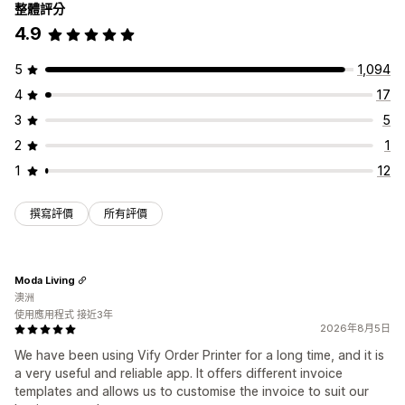
整體評分
4.9
5
1,094
4
17
3
5
2
1
1
12
撰寫評價
所有評價
Moda Living
澳洲
使用應用程式 接近3年
2026年8月5日
We have been using Vify Order Printer for a long time, and it is
a very useful and reliable app. It offers different invoice
templates and allows us to customise the invoice to suit our