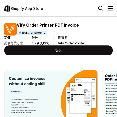
Shopify App Store
Vify Order Printer PDF Invoice
Built for Shopify
定價
評分
開發者
提供免費方案
4.9
(1,129)
Vify Order Printer
安裝