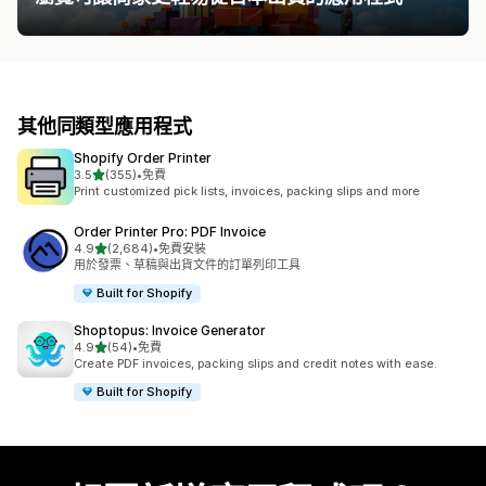
其他同類型應用程式
Shopify Order Printer
滿分 5 顆星
3.5
(355)
•
免費
共有 355 則評價
Print customized pick lists, invoices, packing slips and more
Order Printer Pro: PDF Invoice
滿分 5 顆星
4.9
(2,684)
•
免費安裝
共有 2684 則評價
用於發票、草稿與出貨文件的訂單列印工具
Built for Shopify
Shoptopus: Invoice Generator
滿分 5 顆星
4.9
(54)
•
免費
共有 54 則評價
Create PDF invoices, packing slips and credit notes with ease.
Built for Shopify