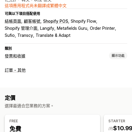
這項應用程式尚未翻譯成繁體中文
可與以下項目搭配使用
結帳頁面
顧客帳號
Shopify POS
Shopify Flow
Shopify 管理介面
Langify
Metafields Guru
Order Printer
Sufio
Transcy
Translate & Adapt
類別
發票和收據
顯示功能
文件類型
訂單 - 其他
發票
收據
折讓單
報價
訂單草稿
配送備註
裝箱單
退款
自訂
顏色和字型
品牌行銷
欄位
發票編號
寄件者電子郵件
計算稅額
定價
範本
條碼
標誌
多種幣別
多國語言
選擇最適合您業務的方案。
檔案管理
FREE
STARTER
大量下載
檔案名稱
電子郵件自動化
產生 PDF
列印和匯出
$10.9
免費
/月
資料安全性
序號