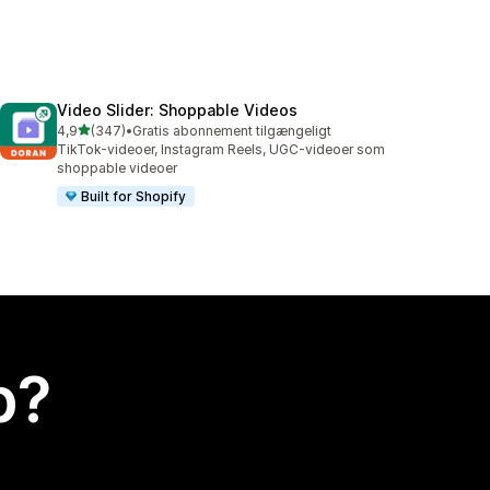
Video Slider: Shoppable Videos
ud af 5 stjerner
4,9
(347)
•
Gratis abonnement tilgængeligt
347 anmeldelser i alt
TikTok-videoer, Instagram Reels, UGC-videoer som
shoppable videoer
Built for Shopify
p?