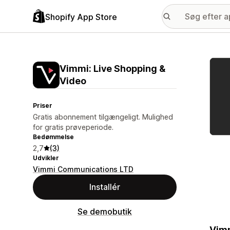
Shopify App Store
Galle
Vimmi: Live Shopping &
Video
Priser
Gratis abonnement tilgængeligt. Mulighed
for gratis prøveperiode.
Bedømmelse
2,7
(3)
Udvikler
Vimmi Communications LTD
Installér
Se demobutik
Vimm