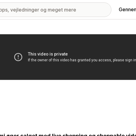
Gennem
ri med udvalgte billeder
i øger salget med live shopping og shoppable video