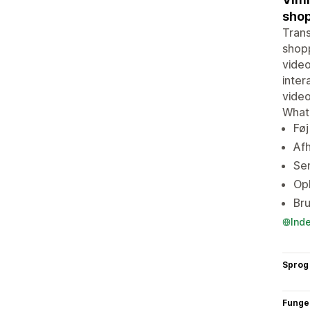
shop
Trans
shopp
video
inter
video
Whatm
Føj
Afh
Sen
Opb
Bru
Ind
Sprog
Funge