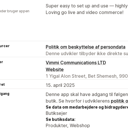
Super easy to set up and use — high
der bruger appen
Loving go live and video commerce!
urcer
Politik om beskyttelse af persondata
Denne udvikler tilbyder ikke direkte s
er
Vimmi Communications LTD
Website
1 Yigal Alon Street, Bet Shemesh, 990
ret
15. april 2025
dgang
Denne app skal have adgang til følgend
butik. Se hvorfor i udviklerens
politik
Se data om medarbejdere og bidragyder
Butiksejer
Se butiksdata:
Produkter, Webshop