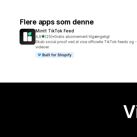
Flere apps som denne
Mintt TikTok Feed
ud af 5 stjerner
4,9
(25)
•
Gratis abonnement tilgængeligt
25 anmeldelser i alt
Skab social proof ved at vise officielle TikTok-feeds og -
videoer.
Built for Shopify
V