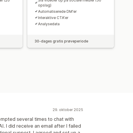
er (20
Slå videoer op på sociale medier (50
opslag)
Automatiserede DM'er
Interaktive CTA'er
Analysedata
30-dages gratis prøveperiode
29. oktober 2025
tempted several times to chat with
I. I did receive an email after I failed
tional support. I agreed and set up a