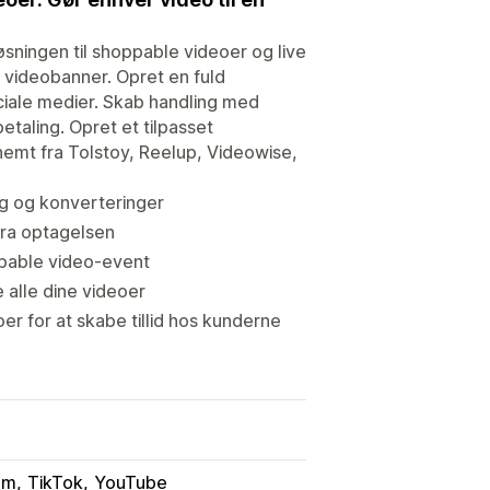
sningen til shoppable videoer og live
t videobanner. Opret en fuld
ciale medier. Skab handling med
etaling. Opret et tilpasset
 nemt fra Tolstoy, Reelup, Videowise,
alg og konverteringer
fra optagelsen
ppable video-event
e alle dine videoer
r for at skabe tillid hos kunderne
am
TikTok
YouTube