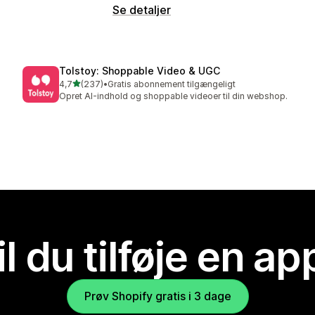
Se detaljer
Tolstoy: Shoppable Video & UGC
ud af 5 stjerner
4,7
(237)
•
Gratis abonnement tilgængeligt
237 anmeldelser i alt
Opret AI-indhold og shoppable videoer til din webshop.
il du tilføje en ap
Prøv Shopify gratis i 3 dage