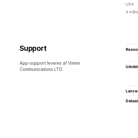
USA
4 måne
Support
Resso
App-support leveres af Vimmi
Udvikl
Communications LTD.
Lance
Dataa