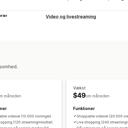
rier
Video og livestreaming
Videoadministration
Videoer med købsmulighed
Livesalg
Afspil automatisk
Læg i indkøbskurv
Brugergenereret indhold
Deling på s
Tilpasning
ksomhed.
Optageværktøjer
Videoimport
Lydaf
Integrerede videoer
Karruseller
Dyn
Vækst
$49
m måneden
om måneden
oner
Funktioner
ble videoer (10.000 visninger)
Shoppable videoer (20.000 vis
hopping (120 streamingminutter)
Live shopping (240 streamingm