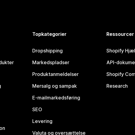
Topkategorier
Ressourcer
Dropshipping
Shopify Hjæ
dukter
Markedspladser
API-dokume
Produktanmeldelser
Shopify Co
g
Mersalg og sampak
Research
E-mailmarkedsføring
SEO
Levering
ion
Valuta og oversættelse