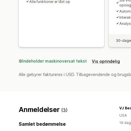
Slå vi
Alle funktioner er låst op
opslag
Automa
Interak
Analys
30-dages
Indeholder maskinoversat tekst
Vis oprindelig
Alle gebyrer faktureres i USD. Tilbagevendende og brugs
Anmeldelser
VJ Be
(3)
USA
16 dag
Samlet bedømmelse