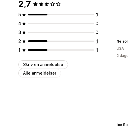
2,7
5
1
4
0
3
0
2
1
USA
1
1
2 dage
Skriv en anmeldelse
Alle anmeldelser
Ice El