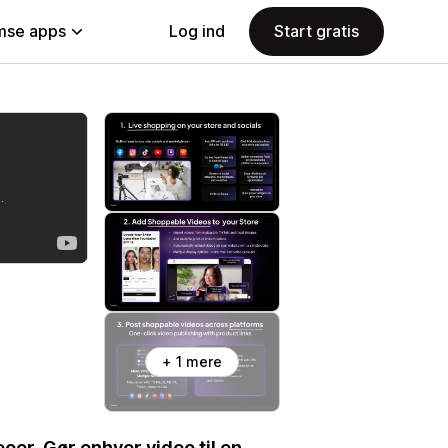
se apps
Log ind
Start gratis
+ 1 mere
er. Gør enhver video til en