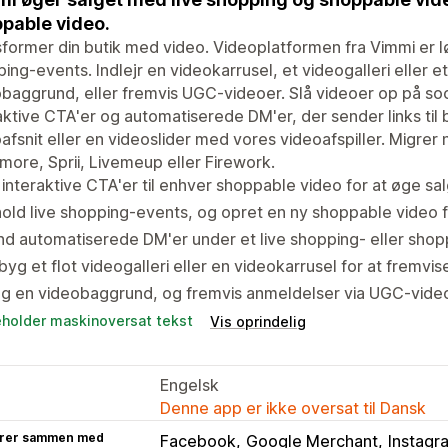
pable video.
former din butik med video. Videoplatformen fra Vimmi er lø
ing-events. Indlejr en videokarrusel, et videogalleri eller e
baggrund, eller fremvis UGC-videoer. Slå videoer op på so
aktive CTA'er og automatiserede DM'er, der sender links til b
afsnit eller en videoslider med vores videoafspiller. Migrer
ore, Sprii, Livemeup eller Firework.
 interaktive CTA'er til enhver shoppable video for at øge s
old live shopping-events, og opret en ny shoppable video 
d automatiserede DM'er under et live shopping- eller sho
yg et flot videogalleri eller en videokarrusel for at fremvis
g en videobaggrund, og fremvis anmeldelser via UGC-videoe
eholder maskinoversat tekst
Vis oprindelig
Engelsk
Denne app er ikke oversat til Dansk
rer sammen med
Facebook
Google Merchant
Instagr