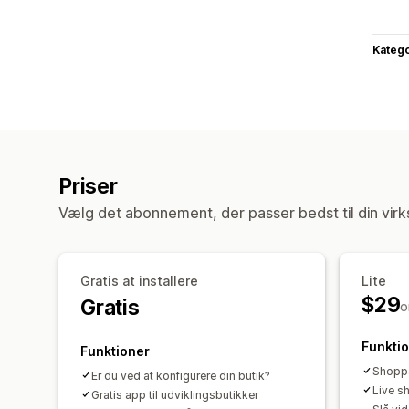
Katego
Priser
Vælg det abonnement, der passer bedst til din vir
Gratis at installere
Lite
$29
Gratis
o
Funkti
Funktioner
Shoppa
Er du ved at konfigurere din butik?
Live s
Gratis app til udviklingsbutikker