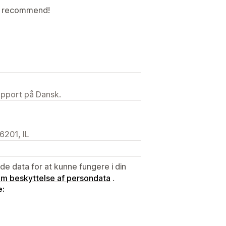
ly recommend!
upport på Dansk.
6201, IL
e data for at kunne fungere i din
 om beskyttelse af persondata
.
e: