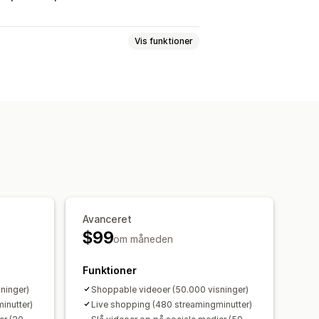
Vis funktioner
Livestreams
Liveevents
Interaktiv video
ociale medier
Flere kanaler
spiller
Videowidget
amisk på mobil
Avanceret
$99
om måneden
Funktioner
ninger)
Shoppable videoer (50.000 visninger)
inutter)
Live shopping (480 streamingminutter)