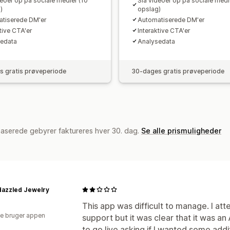
deoer op på sociale medier (10
Slå videoer op på sociale medi
)
opslag)
tiserede DM'er
Automatiserede DM'er
tive CTA'er
Interaktive CTA'er
edata
Analysedata
 gratis prøveperiode
30-dages gratis prøveperiode
baserede gebyrer faktureres hver 30. dag.
Se alle prismuligheder
dazzled Jewelry
This app was difficult to manage. I at
e bruger appen
support but it was clear that it was an A
to go live asking if I wanted some addi