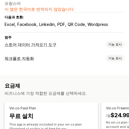
프랑스어
이 앱은 한국어로 번역되지 않았습니다
다음과 호환:
Excel
Facebook
Linkedin
PDF
QR Code
Wordpress
범주
스토어 데이터 가져오기 도구
기능 표시
데이터 동기화
워크플로 자동화
기능 표시
자동 업데이트
제품 동기화
실시간 동기화
자동화 작업
제품 태그
요금제
맞춤 설정
비즈니스에 가장 적합한 요금제를 선택하세요.
데이터 자동 동기화
멀티스토어
Vin.co Paid Plan
Vin.co Freem
$24.9
무료 설치
/월
No vin.co plan
This app is already included in your vin.co plan
account and on
(Standard +) so this is all free for you