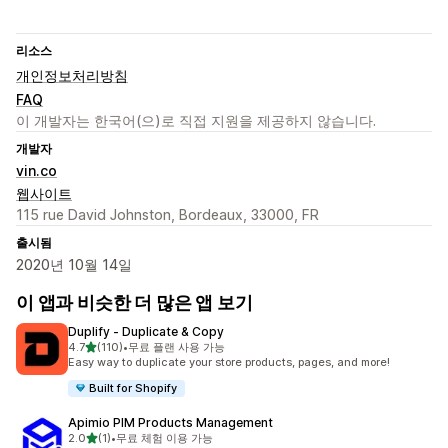
리소스
개인정보처리방침
FAQ
이 개발자는 한국어(으)로 직접 지원을 제공하지 않습니다.
개발자
vin.co
웹사이트
115 rue David Johnston, Bordeaux, 33000, FR
출시됨
2020년 10월 14일
이 앱과 비슷한 더 많은 앱 보기
Duplify ‑ Duplicate & Copy
별 5개 중
4.7
(110)
•
무료 플랜 사용 가능
총 리뷰 110개
Easy way to duplicate your store products, pages, and more!
Built for Shopify
Apimio PIM Products Management
별 5개 중
2.0
(1)
•
무료 체험 이용 가능
총 리뷰 1개