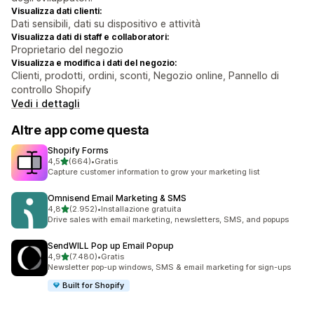
Visualizza dati clienti:
Dati sensibili, dati su dispositivo e attività
Visualizza dati di staff e collaboratori:
Proprietario del negozio
Visualizza e modifica i dati del negozio:
Clienti, prodotti, ordini, sconti, Negozio online, Pannello di
controllo Shopify
Vedi i dettagli
Altre app come questa
Shopify Forms
stelle su 5
4,5
(664)
•
Gratis
664 recensioni totali
Capture customer information to grow your marketing list
Omnisend Email Marketing & SMS
stelle su 5
4,8
(2.952)
•
Installazione gratuita
2952 recensioni totali
Drive sales with email marketing, newsletters, SMS, and popups
SendWILL Pop up Email Popup
stelle su 5
4,9
(7.480)
•
Gratis
7480 recensioni totali
Newsletter pop-up windows, SMS & email marketing for sign-ups
Built for Shopify