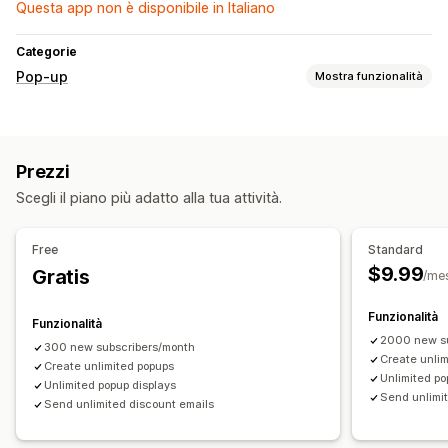
Questa app non è disponibile in Italiano
Categorie
Pop-up
Mostra funzionalità
Tipi di pop-up
Pop-up email
Ruote della fortuna
Prezzi
Gestione pop-up
Scegli il piano più adatto alla tua attività.
Modelli
Elenco di acquisizione via email
Campagne
Free
Standard
$9.99
Gratis
/me
Funzionalità
Funzionalità
2000 new su
300 new subscribers/month
Create unli
Create unlimited popups
Unlimited po
Unlimited popup displays
Send unlimi
Send unlimited discount emails