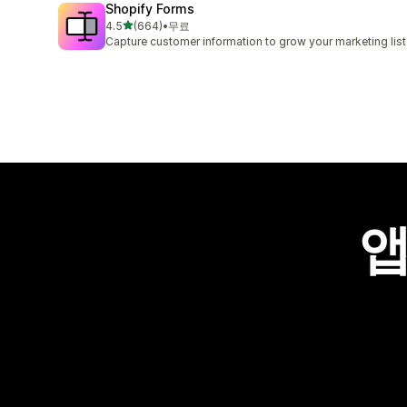
Shopify Forms
별 5개 중
4.5
(664)
•
무료
총 리뷰 664개
Capture customer information to grow your marketing list
앱