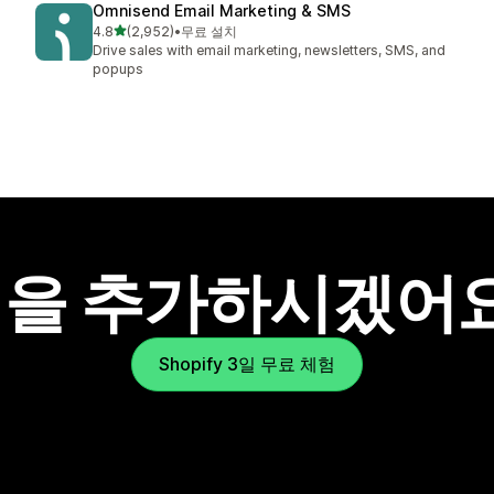
Omnisend Email Marketing & SMS
별 5개 중
4.8
(2,952)
•
무료 설치
총 리뷰 2952개
Drive sales with email marketing, newsletters, SMS, and
popups
을 추가하시겠어
Shopify 3일 무료 체험