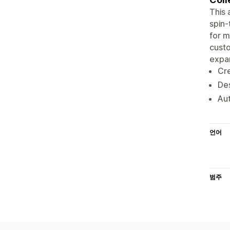
This
spin-
for m
custo
expan
Cr
Des
Au
언어
범주