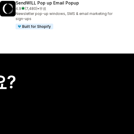
SendWILL Pop up Email Popup
별 5개 중
4.9
(7,480)
•
무료
총 리뷰 7480개
Newsletter pop-up windows, SMS & email marketing for
sign-ups
Built for Shopify
요?