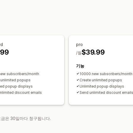
팝업 관리
템플릿
이메일 캡처 목록
캠페인
rd
pro
.99
$39.99
/월
기능
ew subscribers/month
10000 new subscribers/month
 unlimited popups
Create unlimited popups
ted popup displays
Unlimited popup displays
nlimited discount emails
Send unlimited discount email
 요금은 30일마다 청구됩니다.