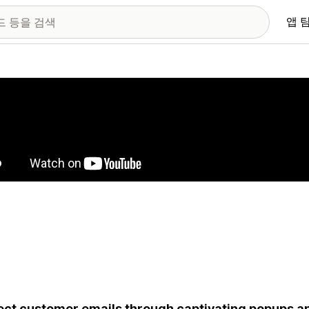
앱 
 이미지 갤러리
ect customer emails through captivating popups an