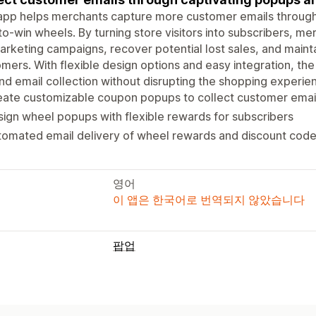
 app helps merchants capture more customer emails throug
to-win wheels. By turning store visitors into subscribers, mer
arketing campaigns, recover potential lost sales, and maint
mers. With flexible design options and easy integration, th
d email collection without disrupting the shopping experie
eate customizable coupon popups to collect customer emai
ign wheel popups with flexible rewards for subscribers
tomated email delivery of wheel rewards and discount cod
영어
이 앱은 한국어로 번역되지 않았습니다
팝업
팝업 유형
이메일 팝업
당첨 룰렛 돌리기