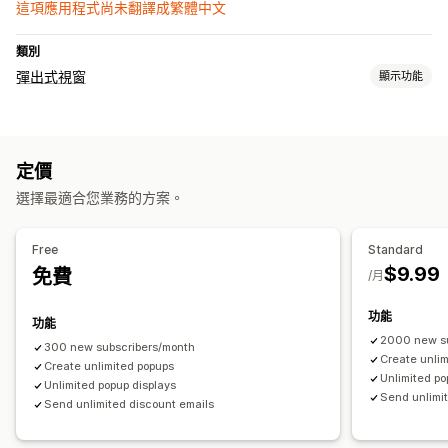
這項應用程式尚未翻譯成繁體中文
類別
彈出式視窗
顯示功能
彈出式視窗類型
電子郵件彈出式視窗
輪盤遊戲
定價
管理彈出式視窗
選擇最適合您業務的方案。
範本
電子郵件收集清單
行銷活動
Free
Standard
$9.99
免費
/月
功能
功能
2000 new su
300 new subscribers/month
Create unli
Create unlimited popups
Unlimited po
Unlimited popup displays
Send unlimi
Send unlimited discount emails