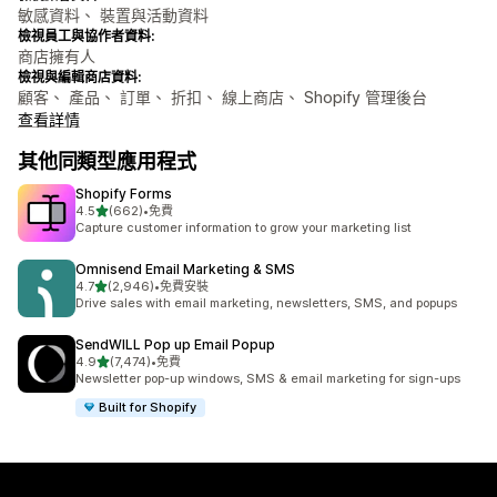
敏感資料、 裝置與活動資料
檢視員工與協作者資料:
商店擁有人
檢視與編輯商店資料:
顧客、 產品、 訂單、 折扣、 線上商店、 Shopify 管理後台
查看詳情
其他同類型應用程式
Shopify Forms
滿分 5 顆星
4.5
(662)
•
免費
共有 662 則評價
Capture customer information to grow your marketing list
Omnisend Email Marketing & SMS
滿分 5 顆星
4.7
(2,946)
•
免費安裝
共有 2946 則評價
Drive sales with email marketing, newsletters, SMS, and popups
SendWILL Pop up Email Popup
滿分 5 顆星
4.9
(7,474)
•
免費
共有 7474 則評價
Newsletter pop-up windows, SMS & email marketing for sign-ups
Built for Shopify