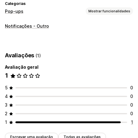
Categorias
Pop-ups
Mostrar funcionalidades
Tipos de pop-ups
Notificações - Outro
Pop-ups de vendas
Pop-ups de gestão
Ferramenta do editor
Modelos
Avaliações
(1)
Avaliação geral
1
5
0
4
0
3
0
2
0
1
1
Escrever uma avaliação
Todas as avaliações