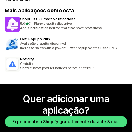
Mais aplicações como esta
ShopBuzz ‑ Smart Notifications
de 5 estrelas
5,0
(1)
•
Plano gratuito disponível
1 total de avaliações
Add a notification bell for real-time store promotions
Oct: Popups Plus
Avaliação gratuita disponível
Increase sales with a powerful offer popup for email and SMS
Noticify
Gratuito
Show custom product notices before checkout
Quer adicionar uma
aplicação?
Experimente a Shopify gratuitamente durante 3 dias