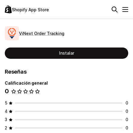
Shopify App Store
ViNext Order Tracking
Instalar
Reseñas
Calificación general
0
5
0
4
0
3
0
2
0