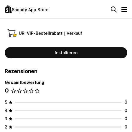
Shopify App Store
UR: VIP‑Bestellrabatt｜Verkauf
Installieren
Rezensionen
Gesamtbewertung
0
5
0
4
0
3
0
2
0