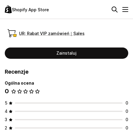
Shopify App Store
UR: Rabat VIP zamówień｜Sales
Zainstaluj
Recenzje
Ogólna ocena
0
5
0
4
0
3
0
2
0