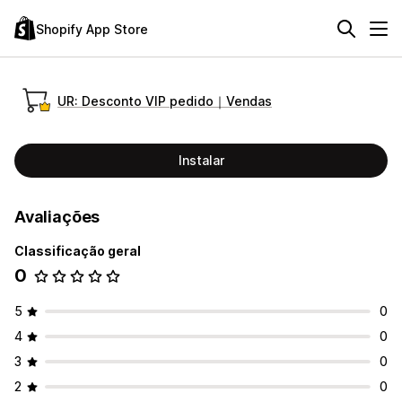
Shopify App Store
UR: Desconto VIP pedido｜Vendas
Instalar
Avaliações
Classificação geral
0
5
0
4
0
3
0
2
0