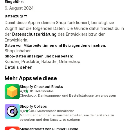
Eingeführt
6. August 2024
Datenzugriff
Damit diese App in deinem Shop funktioniert, benötigt sie
Zugriff auf die folgenden Daten. Die Gründe dafür findest du in
der
Datenschutzerklärung
des Entwicklers bzw. der
Entwicklerin.
Daten von Mitarbeiter:innen und Beitragenden einsehen:
Shop-Inhaber
Shop-Daten anzeigen und bearbeiten:
Kunden, Produkte, Rabatte, Onlineshop
Details sehen
Mehr Apps wie diese
Shopify Checkout Blocks
von 5 Sternen
4,3
(180)
•
Kostenlos
180 Rezensionen insgesamt
Checkout-, Danksagungs- und Bestellstatusseiten anpassen
Shopify Collabs
von 5 Sternen
4,0
(384)
•
Kostenlose Installation
384 Rezensionen insgesamt
Mit Influencer:innen zusammenarbeiten, um deine Marke zu
bewerben und den Umsatz zu steigern
Mengenrabatt von Pumper Bundle