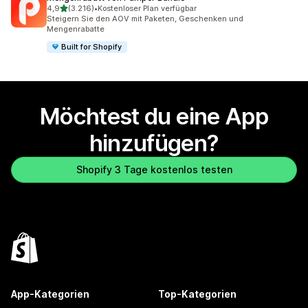
von 5 Sternen
4,9
(3.216)
•
Kostenloser Plan verfügbar
3216 Rezensionen insgesamt
Steigern Sie den AOV mit Paketen, Geschenken und
Mengenrabatte
Built for Shopify
Möchtest du eine App
hinzufügen?
Shopify 3 Tage kostenlos testen
App-Kategorien
Top-Kategorien