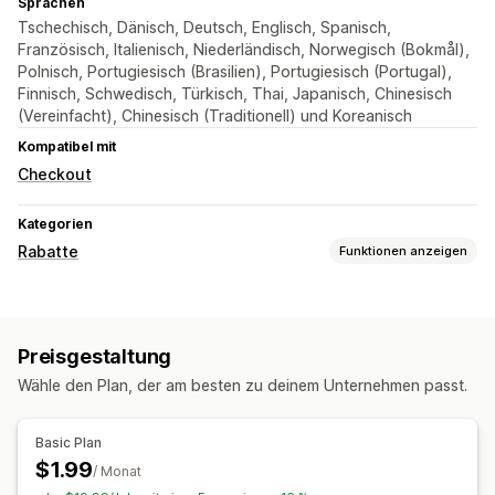
Sprachen
Tschechisch, Dänisch, Deutsch, Englisch, Spanisch,
Französisch, Italienisch, Niederländisch, Norwegisch (Bokmål),
Polnisch, Portugiesisch (Brasilien), Portugiesisch (Portugal),
Finnisch, Schwedisch, Türkisch, Thai, Japanisch, Chinesisch
(Vereinfacht), Chinesisch (Traditionell) und Koreanisch
Kompatibel mit
Checkout
Kategorien
Rabatte
Funktionen anzeigen
Rabatt-Typen
Prozentuale Rabatte
Checkout-Rabatte
Preisgestaltung
Individuelle Rabatte
Wähle den Plan, der am besten zu deinem Unternehmen passt.
Rabatte verwalten
Automatisierungen
Basic Plan
$1.99
/ Monat