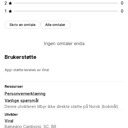
2
0
1
0
Skriv en omtale
Alle omtaler
Ingen omtaler enda
Brukerstøtte
App-støtte leveres av Viral.
Ressurser
Personvernerklæring
Vanlige spørsmål
Denne utvikleren tilbyr ikke direkte støtte på Norsk (bokmål).
Utvikler
Viral
Balneário Camboriú, SC, BR