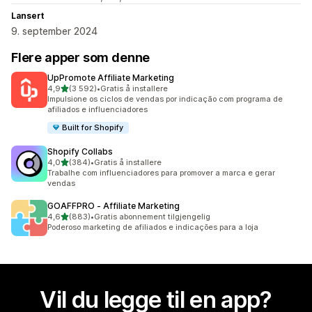
Lansert
9. september 2024
Flere apper som denne
UpPromote Affiliate Marketing
av 5 stjerner
4,9
(3 592)
•
Gratis å installere
Totalt 3592 omtaler
Impulsione os ciclos de vendas por indicação com programa de
afiliados e influenciadores
Built for Shopify
Shopify Collabs
av 5 stjerner
4,0
(384)
•
Gratis å installere
Totalt 384 omtaler
Trabalhe com influenciadores para promover a marca e gerar
vendas
GOAFFPRO ‑ Affiliate Marketing
av 5 stjerner
4,6
(883)
•
Gratis abonnement tilgjengelig
Totalt 883 omtaler
Poderoso marketing de afiliados e indicações para a loja
Vil du legge til en app?