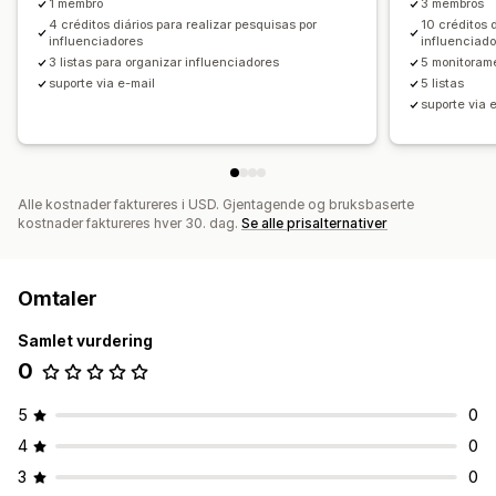
1 membro
3 membros
4 créditos diários para realizar pesquisas por
10 créditos 
influenciadores
influenciado
3 listas para organizar influenciadores
5 monitoram
suporte via e-mail
5 listas
suporte via 
Alle kostnader faktureres i USD. Gjentagende og bruksbaserte
kostnader faktureres hver 30. dag.
Se alle prisalternativer
Omtaler
Samlet vurdering
0
5
0
4
0
3
0