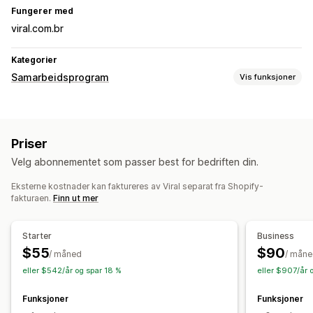
Fungerer med
viral.com.br
Kategorier
Samarbeidsprogram
Vis funksjoner
Kommisjonsalternativer
Sporing
Produktkommisjon
Priser
Henvisningsadministrasjon
Velg abonnementet som passer best for bedriften din.
Analyse
Rabatter
Eksterne kostnader kan faktureres av Viral separat fra Shopify-
fakturaen.
Finn ut mer
Starter
Business
$55
$90
/ måned
/ mån
eller $542/år og spar 18 %
eller $907/år 
Funksjoner
Funksjoner