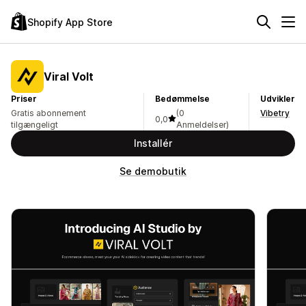
Shopify App Store
Viral Volt
Priser
Bedømmelse
Udvikler
Gratis abonnement
(0
Vibetry
0,0
tilgængeligt
Anmeldelser)
Installér
Se demobutik