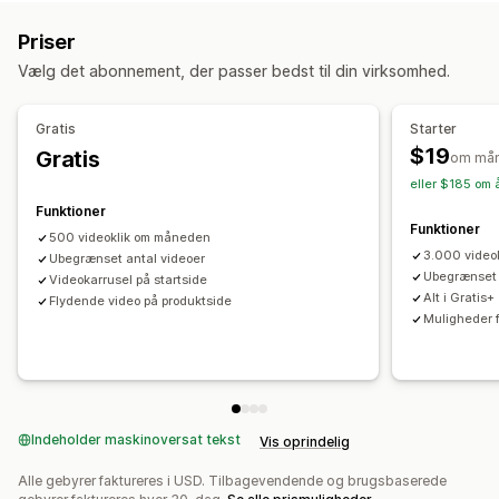
Brugergenereret indhold
Videoer
Reels
Tilpasning
Priser
Visningsindstillinger
Integrerede videoer
Karruseller
Vælg det abonnement, der passer bedst til din virksomhed.
Produktvisninger
Antal salg
Feeds med købsmulighed
Links til sociale medier
Gratis
Starter
$19
Gratis
Analyser
om må
eller $185 om 
Engagementssporing
Konverteringssporing
Funktioner
Funktioner
500 videoklik om måneden
3.000 video
Ubegrænset antal videoer
Ubegrænset 
Videokarrusel på startside
Alt i Gratis+
Flydende video på produktside
Muligheder f
Indeholder maskinoversat tekst
Vis oprindelig
Alle gebyrer faktureres i USD. Tilbagevendende og brugsbaserede