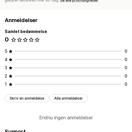
gebyrer faktureres hver 30. dag.
Se alle prismuligheder
Anmeldelser
Samlet bedømmelse
0
5
0
4
0
3
0
2
0
1
0
Skriv en anmeldelse
Alle anmeldelser
Endnu ingen anmeldelser
Support