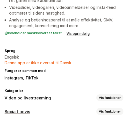
i et galleri med købefunktion
Videoslider, videogalleri, videoanmeldelser og Insta-feed
optimeret til sidens hastighed.
Analyse og betjeningspanel til at måle effektivitet, GMV,
engagement, konvertering med mere
Indeholder maskinoversat tekst
Vis oprindelig
Sprog
Engelsk
Denne app er ikke oversat til Dansk
Fungerer sammen med
Instagram
TikTok
Kategorier
Video og livestreaming
Vis funktioner
Videoadministration
Socialt bevis
Vis funktioner
Videoer med købsmulighed
Læg i indkøbskurv
Indholdstyper
Interaktiv video
Betaling