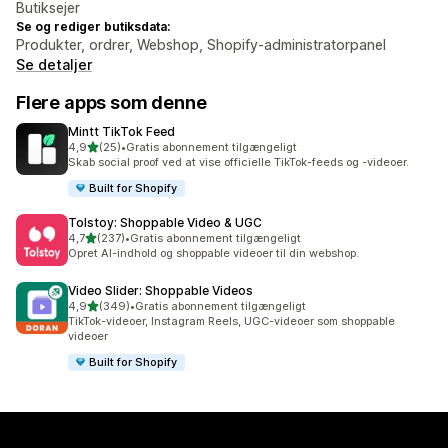
Butiksejer
Se og rediger butiksdata:
Produkter, ordrer, Webshop, Shopify-administratorpanel
Se detaljer
Flere apps som denne
Mintt TikTok Feed
ud af 5 stjerner
4,9
(25)
•
Gratis abonnement tilgængeligt
25 anmeldelser i alt
Skab social proof ved at vise officielle TikTok-feeds og -videoer.
Built for Shopify
Tolstoy: Shoppable Video & UGC
ud af 5 stjerner
4,7
(237)
•
Gratis abonnement tilgængeligt
237 anmeldelser i alt
Opret AI-indhold og shoppable videoer til din webshop.
Video Slider: Shoppable Videos
ud af 5 stjerner
4,9
(349)
•
Gratis abonnement tilgængeligt
349 anmeldelser i alt
TikTok-videoer, Instagram Reels, UGC-videoer som shoppable
videoer
Built for Shopify